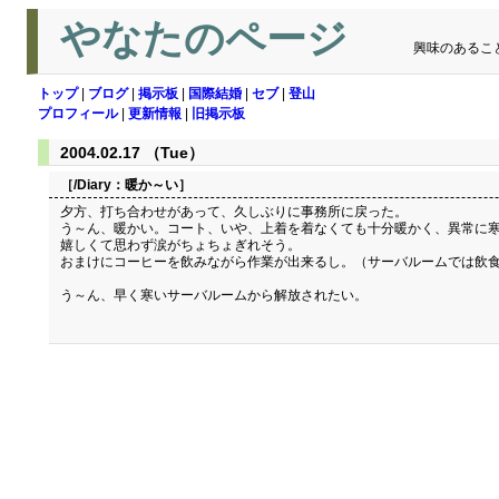
やなたのページ
興味のあるこ
トップ
|
ブログ
|
掲示板
|
国際結婚
|
セブ
|
登山
プロフィール
|
更新情報
|
旧掲示板
2004.02.17 （Tue）
［/Diary：
暖か～い
］
夕方、打ち合わせがあって、久しぶりに事務所に戻った。
う～ん、暖かい。コート、いや、上着を着なくても十分暖かく、異常に
嬉しくて思わず涙がちょちょぎれそう。
おまけにコーヒーを飲みながら作業が出来るし。（サーバルームでは飲
う～ん、早く寒いサーバルームから解放されたい。