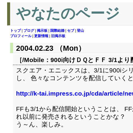
やなたのページ
トップ
|
ブログ
|
掲示板
|
国際結婚
|
セブ
|
登山
プロフィール
|
更新情報
|
旧掲示板
2004.02.23 （Mon）
［/Mobile：
900i向けＤＱとＦＦ 3/1よ
スクエア・エニックスは、3/1に900i
し、 色々なコンテンツを配信していく
http://k-tai.impress.co.jp/cda/article
FFも3/1から配信開始ということは、 F
れ以前に発売されるということかな？
う～ん、楽しみ。