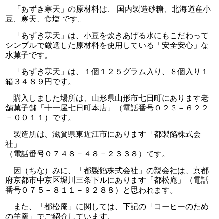
「あずき寒天」の原材料は、 国内製造砂糖、北海道産小
豆、寒天、食塩 です。
「あずき寒天」は、小豆を炊きあげる水にもこだわって
シンプルで厳選した原材料を使用している「安全安心」な
水菓子です。
「あずき寒天」は、１個１２５グラム入り、８個入り１
箱３４８９円です。
購入しました場所は、山形県山形市七日町にあります老
舗菓子舗「十一屋七日町本店」（電話番号０２３－６２２
－００１１）です。
製造所は、滋賀県東近江市にあります「都製餡株式会
社」
（電話番号０７４８－４８－２３３８）です。
因（ちな）みに、「都製餡株式会社」の親会社は、京都
府京都市中京区堀川三条下ルにあります「都松庵」（電話
番号０７５－８１１－９２８８）と思われます。
また、「都松庵」に関しては、下記の「コーヒーのため
の羊羹」でご紹介しています。