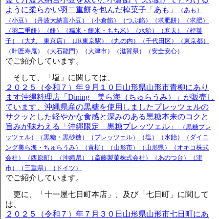
ように柔らかい羽二重餅を包んだ棹菓子「あも」
（あも）
（小豆）（丹波大納言小豆）（小倉餡）（つぶ餡）（求肥餅）（求肥）
（羽二重餅）（餅）（糯米・餅米・もち米）（水飴）（寒天）（棹菓
子）（大丸 東京店）（JR東京駅）（丸の内）（千代田区）（東京都）
（叶匠寿庵）（大石龍門）（大津市）（滋賀県）（安全安心）
でご紹介しています。
そして、「塩」に関しては、
２０２５（令和７）年９月１０日山形県山形市青柳にあり
ます沖縄料理店「Dining 美ら海（ちゅらうみ）」が販売し
ています、沖縄県産の黒糖を使用しましたプレッツェルの
サクッとした軽やかな食感と深みのある黒糖本来のコクと
旨みが味わえる「沖縄限定 黒糖プレッツェル」
（黒糖プレ
ッツェル）（黒糖・黒砂糖）（プレッツェル）（塩）（水飴）（ダイニ
ング美ら海・ちゅらうみ）（青柳）（山形市）（山形県）（オキコ株式
会社）（西原町）（沖縄県）（斎藤製菓株式会社）（あのつ台）（津
市）（三重県）（ドイツ）
でご紹介しています。
更に、「十一屋七日町本店」、及び「七日町」に関して
は、
２０２５（令和７）年７月３０日山形県山形市七日町にあ