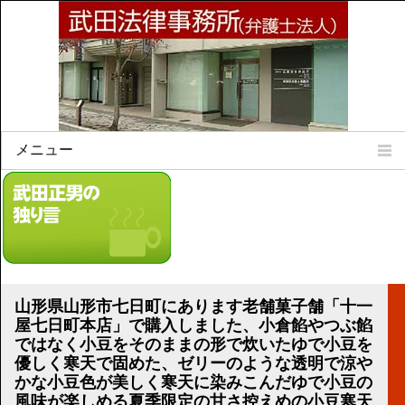
メニュー
Home
所属弁護士
事務所所訓
法律相談案内
弁護士料について
山形県山形市七日町にあります老舗菓子舗「十一
事務所所在地
屋七日町本店」で購入しました、小倉餡やつぶ餡
リンク集
ではなく小豆をそのままの形で炊いたゆで小豆を
優しく寒天で固めた、ゼリーのような透明で涼や
かな小豆色が美しく寒天に染みこんだゆで小豆の
顧問契約について
風味が楽しめる夏季限定の甘さ控えめの小豆寒天