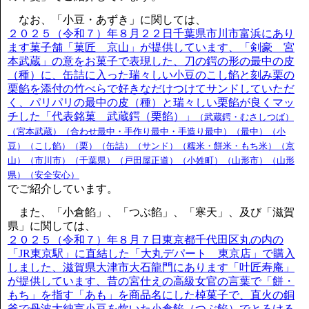
なお、「小豆・あずき」に関しては、
２０２５（令和７）年８月２２日千葉県市川市富浜にあり
ます菓子舗「菓匠 京山」が提供しています、「剣豪 宮
本武蔵」の意をお菓子で表現した、刀の鍔の形の最中の皮
（種）に、缶詰に入った瑞々しい小豆のこし餡と刻み栗の
栗餡を添付の竹べらで好きなだけつけてサンドしていただ
く、パリパリの最中の皮（種）と瑞々しい栗餡が良くマッ
チした「代表銘菓 武蔵鍔（栗餡）」
（武蔵鍔・むさしつば）
（宮本武蔵）（合わせ最中・手作り最中・手造り最中）（最中）（小
豆）（こし餡）（栗）（缶詰）（サンド）（糯米・餅米・もち米）（京
山）（市川市）（千葉県）（戸田屋正道）（小姓町）（山形市）（山形
県）（安全安心）
でご紹介しています。
また、「小倉餡」、「つぶ餡」、「寒天」、及び「滋賀
県」に関しては、
２０２５（令和７）年８月７日東京都千代田区丸の内の
「JR東京駅」に直結した「大丸デパート 東京店」で購入
しました、滋賀県大津市大石龍門にあります「叶匠寿庵」
が提供しています、昔の宮仕えの高級女官の言葉で「餅・
もち」を指す「あも」を商品名にした棹菓子で、直火の銅
釜で丹波大納言小豆を炊いた小倉餡（つぶ餡）でとろける