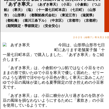
講演のご案内
「あずき寒天」
（あずき寒天）（小豆）（小倉餡）（つぶ
気をつけたい法律のポイント
餡）（寒天）（塩）（十一屋七日町本店）（七日町）（山形
武田正男の独り言
市）（山形県）（都製餡株式会社）（東近江市）（滋賀県）
（都松庵）（堀川三条下ル）（中京区）（京都市）（京都府）
（期間限定・季節限定）（安全安心）
２０２５（令和７）年９月２３
今回は、山形県山形市七日
町にあります老舗菓子舗「十
一屋七日町本店」で購入しました、「あずき寒天」をご紹
介します。
「あずき寒天」は、小倉餡やつぶ餡ではなく小豆をその
ままの形で炊いたゆで小豆を寒天で優しく固めた、ゼリー
のような透明で涼やかな小豆色が美しく寒天に染みこんだ
ゆで小豆の風味が楽しめる夏季限定の甘さ控えめの小豆寒
天です。
「あずき寒天」は、小豆に糖分が入り過ぎるのを防ぎ小
豆の風味を損なわないようにするために「素炊き」の小豆
を使用しているようです。