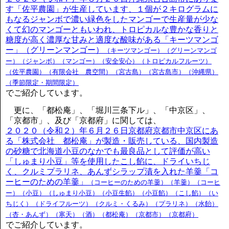
す「佐平農園」が生産しています、１個が２キログラムに
もなるジャンボで濃い緑色をしたマンゴーで生産量が少な
くて幻のマンゴーともいわれ、トロピカルな豊かな香りと
糖度が高く濃厚な甘みと適度な酸味がある「キーツマンゴ
ー」（グリーンマンゴー）
（キーツマンゴー）（グリーンマンゴ
ー）（ジャンボ）（マンゴー）（安全安心）（トロピカルフルーツ）
（佐平農園）（有限会社 農空間）（宮古島）（宮古島市）（沖縄県）
（季節限定・期間限定）
でご紹介しています。
更に、「都松庵」、「堀川三条下ル」、「中京区」、
「京都市」、及び「京都府」に関しては、
２０２０（令和２）年６月２６日京都府京都市中京区にあ
る「株式会社 都松庵」が製造・販売している、国内製造
の砂糖で北海道小豆のなかでも最良品として評価が高い
「しゅまり小豆」等を使用したこし餡に、ドライいちじ
く、クルミプラリネ、あんずシラップ漬を入れた羊羹「コ
ーヒーのための羊羹」
（コーヒーのための羊羹）（羊羹）（コーヒ
ー）（小豆）（しゅまり小豆）（小豆生餡）（小豆餡）（こし餡）（い
ちじく）（ドライフルーツ）（クルミ・くるみ）（プラリネ）（水飴）
（杏・あんず）（寒天）（酒）（都松庵）（京都市）（京都府）
でご紹介しています。