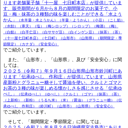
ります老舗菓子舗「十一屋 七日町本店」が提供していま
す、販売期間が６月から８月の期間限定のお菓子で、小
豆・梅・抹茶の３種類の味を楽しむことができる「水よう
かん」
（水羊羹・水ようかん）（羊羹・ようかん）（小豆）（こし餡）
（水飴）（寒天）（塩）（梅シロップ）（シロップ）（梅酒）（梅）
（白餡）（白手亡豆）（白ササゲ豆）（白インゲン豆）（抹茶）（茶）
（十一屋七日町本店）（七日町）（山形市）（山形県）（期間限定・季
節限定）（カナダ）（安全安心）
でご紹介しています。
また、「山形市」、「山形県」、及び「安全安心」に関
しては、
２０２５（令和７）年９月１６日山形県山形市鈴川町にあ
ります「伝承ゆべし 作和庄」が提供しています、山形県
産新粉とグラニュー糖そして醤油を使い、クルミとゴマと
お茶の３種の味が楽しめる懐かしさを感じさせる「伝承ゆ
べし」
（伝承ゆべし）（ゆべし）（クルミ）（ゴマ）（抹茶）（茶）
（上新粉）（新粉）（うるち米）（米）（醤油）（グラニュー糖）（伝
承ゆべし 作和庄）（鈴川町）（山形市）（山形県）（安全安心）
でご紹介しています。
そして、「期間限定・季節限定」に関しては、
２０２５（令和７）年８月２６日沖縄県宮古島市にありま