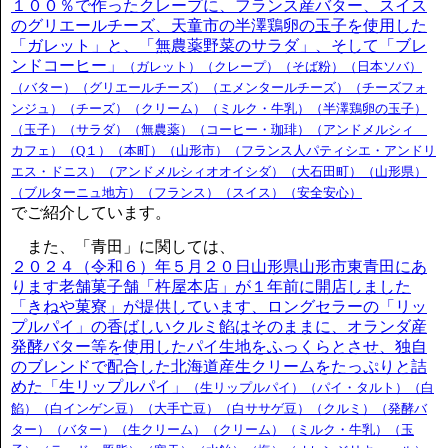
１００％で作ったクレープに、フランス産バター、スイス
のグリエールチーズ、天童市の半澤鶏卵の玉子を使用した
「ガレット」と、「無農薬野菜のサラダ」、そして「ブレ
ンドコーヒー」
（ガレット）（クレープ）（そば粉）（日本ソバ）
（バター）（グリエールチーズ）（エメンタールチーズ）（チーズフォ
ンジュ）（チーズ）（クリーム）（ミルク・牛乳）（半澤鶏卵の玉子）
（玉子）（サラダ）（無農薬）（コーヒー・珈琲）（アンドメルシィ
カフェ）（Q１）（本町）（山形市）（フランス人パティシエ・アンドリ
エス・ドニス）（アンドメルシィオオイシダ）（大石田町）（山形県）
（ブルターニュ地方）（フランス）（スイス）（安全安心）
でご紹介しています。
また、「青田」に関しては、
２０２４（令和６）年５月２０日山形県山形市東青田にあ
ります老舗菓子舗「杵屋本店」が１年前に開店しました
「きねや菓寮」が提供しています、ロングセラーの「リッ
プルパイ」の香ばしいクルミ餡はそのままに、オランダ産
発酵バター等を使用したパイ生地をふっくらとさせ、独自
のブレンドで配合した北海道産生クリームをたっぷりと詰
めた「生リップルパイ」
（生リップルパイ）（パイ・タルト）（白
餡）（白インゲン豆）（大手亡豆）（白ササゲ豆）（クルミ）（発酵バ
ター）（バター）（生クリーム）（クリーム）（ミルク・牛乳）（玉