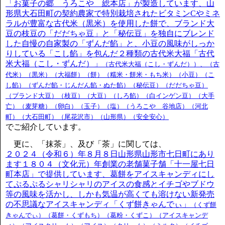
「お菓子の郷 うろこや 総本店」が製造しています、山
形県大石田町の契約農家で特別栽培されたビタミンCやミネ
ラルが豊富な古代米（黒米）を使用した餅で、ブランド大
豆の枝豆の「だだちゃ豆」と「秘伝豆」を独自にブレンド
した自慢の自家製の「ずんだ餡」と、小豆の風味がしっか
りしている「こし餡」を包んだ２種類の古代米大福「古代
米大福（こし・ずんだ）」
（古代米大福（こし・ずんだ））、（古
代米）（黒米）（大福餅）（餅）（糯米・餅米・もち米）（小豆）（こ
し餡）（ずんだ餡・じんだん餡・ぬた餡）（秘伝豆）（だだちゃ豆）
（ブランド大豆）（枝豆）（大豆）（しろ餡）（白インゲン豆）（大手
亡）（麦芽糖）（卵白）（玉子）（塩）（うろこや 谷地店）（河北
町）（大石田町）（尾花沢市）（山形県）（安全安心）
でご紹介しています。
更に、「抹茶」、及び「茶」に関しては、
２０２４（令和６）年８月８日山形県山形市七日町にあり
ます１８０４（文化元）年創業の老舗菓子舗「十一屋七日
町本店」で提供しています、葛餅をアイスキャンディにし
てぷるぷるシャリシャリのアイスの食感とイチゴやブドウ
等の風味を活かし、しかも気温が高くても溶けない新発売
の不思議なアイスキャンディ「くず餅きゃんでぃ」
（くず餅
きゃんでぃ）（葛餅・くずもち）（葛粉・くずこ）（アイスキャンデ