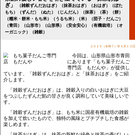
講演のご案内
ぎ」
（雑穀ずんだおはぎ）（抹茶おはぎ）（おはぎ）（ぼた
気をつけたい法律のポイント
もち）（ずんだ）（ぬた）（じんだん）（抹茶）（茶）（餅）
武田正男の独り言
（糯米・餅米・もち米）（うるち米）（米）（団子・だんご）
（青田）（山形市）（山形県）（安全安心）（有機栽培）（オ
ーガニック）（雑穀）
２０２５（令和７）年４月１３
今回は、山形県山形市青田
にあります「もち菓子だんご
専門店 もだんや」が提供し
ています、「雑穀ずんだおはぎ」と「抹茶おはぎ」をご紹
介します。
「雑穀ずんだおはぎ」は、雑穀入りの白いおはぎに大豆
をつぶしたずんだ餡の甘さが良く調和していて美味しいで
す。
「雑穀ずんだおはぎ」は、もち米に国産有機栽培の雑穀
を加えて炊いたもので、独特の風味とプチプチした食感が
楽しめます。
「抹茶おはぎ」は、抹茶の新鮮な緑色と抹茶の香ばしい