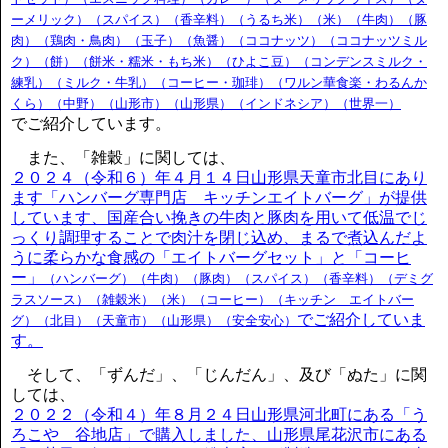
ーメリック）（スパイス）（香辛料）（うるち米）（米）（牛肉）（豚
肉）（鶏肉・鳥肉）（玉子）（魚醤）（ココナッツ）（ココナッツミル
ク）（餅）（餅米・糯米・もち米）（ひよこ豆）（コンデンスミルク・
練乳）（ミルク・牛乳）（コーヒー・珈琲）（ワルン華食楽・わるんか
くら）（中野）（山形市）（山形県）（インドネシア）（世界一）
でご紹介しています。
また、「雑穀」に関しては、
２０２４（令和６）年４月１４日山形県天童市北目にあり
ます「ハンバーグ専門店 キッチンエイトバーグ」が提供
しています、国産合い挽きの牛肉と豚肉を用いて低温でじ
っくり調理することで肉汁を閉じ込め、まるで煮込んだよ
うに柔らかな食感の「エイトバーグセット」と「コーヒ
ー」
（ハンバーグ）（牛肉）（豚肉）（スパイス）（香辛料）（デミグ
ラスソース）（雑穀米）（米）（コーヒー）（キッチン エイトバー
でご紹介していま
グ）（北目）（天童市）（山形県）（安全安心）
す。
そして、「ずんだ」、「じんだん」、及び「ぬた」に関
しては、
２０２２（令和４）年８月２４日山形県河北町にある「う
ろこや 谷地店」で購入しました、山形県尾花沢市にある