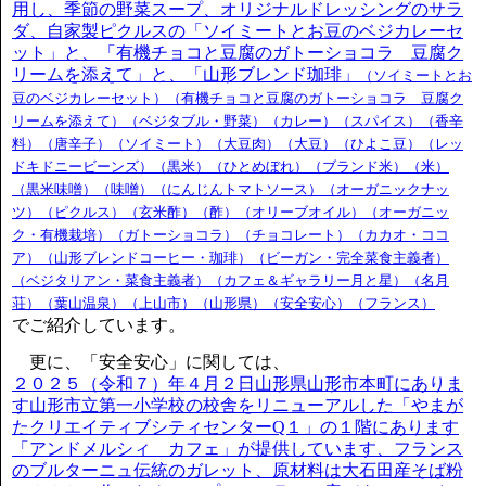
用し、季節の野菜スープ、オリジナルドレッシングのサラ
ダ、自家製ピクルスの「ソイミートとお豆のベジカレーセ
ット」と、「有機チョコと豆腐のガトーショコラ 豆腐ク
リームを添えて」と、「山形ブレンド珈琲」
（ソイミートとお
豆のベジカレーセット）（有機チョコと豆腐のガトーショコラ 豆腐ク
リームを添えて）（ベジタブル・野菜）（カレー）（スパイス）（香辛
料）（唐辛子）（ソイミート）（大豆肉）（大豆）（ひよこ豆）（レッ
ドキドニービーンズ）（黒米）（ひとめぼれ）（ブランド米）（米）
（黒米味噌）（味噌）（にんじんトマトソース）（オーガニックナッ
ツ）（ピクルス）（玄米酢）（酢）（オリーブオイル）（オーガニッ
ク・有機栽培）（ガトーショコラ）（チョコレート）（カカオ・ココ
ア）（山形ブレンドコーヒー・珈琲）（ビーガン・完全菜食主義者）
（ベジタリアン・菜食主義者）（カフェ＆ギャラリー月と星）（名月
荘）（葉山温泉）（上山市）（山形県）（安全安心）（フランス）
でご紹介しています。
更に、「安全安心」に関しては、
２０２５（令和７）年４月２日山形県山形市本町にありま
す山形市立第一小学校の校舎をリニューアルした「やまが
たクリエイティブシティセンターQ１」の１階にあります
「アンドメルシィ カフェ」が提供しています、フランス
のブルターニュ伝統のガレット、原材料は大石田産そば粉