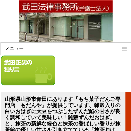
メニュー
Home
所属弁護士
事務所所訓
法律相談案内
弁護士料について
山形県山形市青田にあります「もち菓子だんご専
事務所所在地
門店 もだんや」が提供しています、雑穀入りの
リンク集
白いおはぎに大豆をつぶしたずんだ餡の甘さが良
く調和していて美味しい「雑穀ずんだおはぎ」
と、抹茶の新鮮な緑色と抹茶の香ばしい香りが抹
顧問契約について
茶餡の優しい甘さを引き立てている「抹茶おは