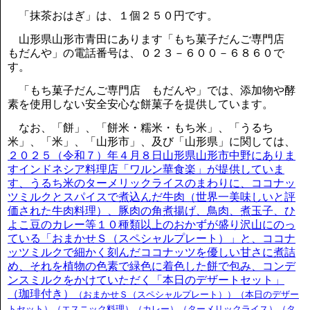
「抹茶おはぎ」は、１個２５０円です。
山形県山形市青田にあります「もち菓子だんご専門店
もだんや」の電話番号は、０２３－６００－６８６０で
す。
「もち菓子だんご専門店 もだんや」では、添加物や酵
素を使用しない安全安心な餅菓子を提供しています。
なお、「餅」、「餅米・糯米・もち米」、「うるち
米」、「米」、「山形市」、及び「山形県」に関しては、
２０２５（令和７）年４月８日山形県山形市中野にありま
すインドネシア料理店「ワルン華食楽」が提供していま
す、うるち米のターメリックライスのまわりに、ココナッ
ツミルクとスパイスで煮込んだ牛肉（世界一美味しいと評
価された牛肉料理）、豚肉の角煮揚げ、鳥肉、煮玉子、ひ
よこ豆のカレー等１０種類以上のおかずが盛り沢山にのっ
ている「おまかせＳ（スペシャルプレート）」と、ココナ
ッツミルクで細かく刻んだココナッツを優しい甘さに煮詰
め、それを植物の色素で緑色に着色した餅で包み、コンデ
ンスミルクをかけていただく「本日のデザートセット」
（珈琲付き）
（おまかせＳ（スペシャルプレート））（本日のデザー
トセット）（エスニック料理）（カレー）（ターメリックライス）（タ