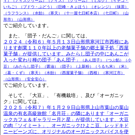
ィ）（アイスクリーム）（アイス）（クリーム）（ミルク）（イチゴ・
いちご）（ブドウ・ぶどう）（巨峰・きょほう）（オレンジ）（抹茶）
（ラフランス）（水飴）（寒天）（十一屋七日町本店）（七日町）（山
形市）（山形県）
でご紹介しています。
また、「団子・だんご」に関しては、
２０２４（令和６）年５月１３日山形県寒河江市西根にあ
ります創業１１０年以上の老舗菓子舗の郷土菓子処「西屋
菓子舗」が提供しています、みたらし団子の中にあんこが
入った変わり種の団子「あん団子」
（あん団子）（つぶ餡）（小
豆）（みたらし団子）（醤油）（団子）（上新粉）（うるち米）（米）
（葛・くず）（寒天）（水飴）（西屋菓子舗）（西根）（寒河江市）
（山形県）（安全安心）
でご紹介しています。
そして、「大豆」、「有機栽培」、及び「オーガニッ
ク」に関しては、
２０２５（令和７）年１月２９日山形県上山市葉山の葉山
温泉の有名高級旅館「名月荘」の隣にあります「オーガニ
ックカフェ＆ギャラリー月と星」が提供しています、大豆
の肉「ソイミート」、オーガニックひよこ豆、レッドキド
ニービーンズに、オリジナルのオーガニックスパイスを使