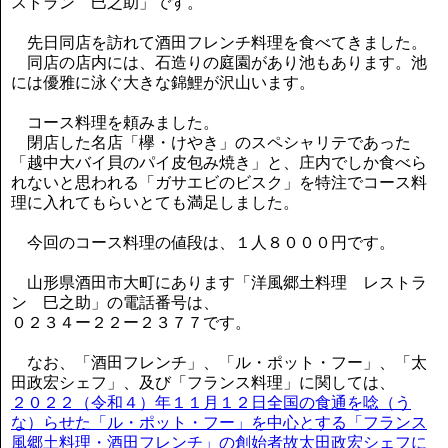
ストラン 巳之助」です。
先日同店を訪れて酒田フレンチ料理を食べてきました。
同店の店内には、石造りの庭園があり池もあります。池
には優雅に泳ぐ大きな錦鯉が沢山います。
コース料理を頼みました。
閉店した名店「欅・けやき」のスペシャリテであった
「越中大バイ貝のパイ皮包み焼き」と、庄内でしか食べら
れないと思われる「ガサエビのビスク」を特注でコース料
理に入れてもらいとても満足しました。
今回のコース料理の値段は、１人８０００円です。
山形県酒田市大町にあります「洋風郷土料理 レストラ
ン 巳之助」の電話番号は、
０２３４ー２２ー２３７７です。
なお、「酒田フレンチ」、「ル・ポット・フー」、「太
田政宏シェフ」、及び「フランス料理」に関しては、
２０２２（令和４）年１１月１２日全国の食通を唸（う
な）らせた「ル・ポット・フー」を中心とする「フランス
風郷土料理・酒田フレンチ」の創始者故太田政宏シェフに