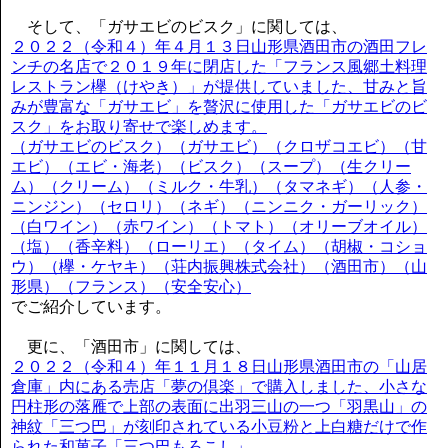
そして、「ガサエビのビスク」に関しては、
２０２２（令和４）年４月１３日山形県酒田市の酒田フレ
ンチの名店で２０１９年に閉店した「フランス風郷土料理
レストラン欅（けやき）」が提供していました、甘みと旨
みが豊富な「ガサエビ」を贅沢に使用した「ガサエビのビ
スク」をお取り寄せで楽しめます。
（ガサエビのビスク）（ガサエビ）（クロザコエビ）（甘
エビ）（エビ・海老）（ビスク）（スープ）（生クリー
ム）（クリーム）（ミルク・牛乳）（タマネギ）（人参・
ニンジン）（セロリ）（ネギ）（ニンニク・ガーリック）
（白ワイン）（赤ワイン）（トマト）（オリーブオイル）
（塩）（香辛料）（ローリエ）（タイム）（胡椒・コショ
ウ）（欅・ケヤキ）（荘内振興株式会社）（酒田市）（山
形県）（フランス）（安全安心）
でご紹介しています。
更に、「酒田市」に関しては、
２０２２（令和４）年１１月１８日山形県酒田市の「山居
倉庫」内にある売店「夢の倶楽」で購入しました、小さな
円柱形の落雁で上部の表面に出羽三山の一つ「羽黒山」の
神紋「三つ巴」が刻印されている小豆粉と上白糖だけで作
られた和菓子「三つ巴もろこし」