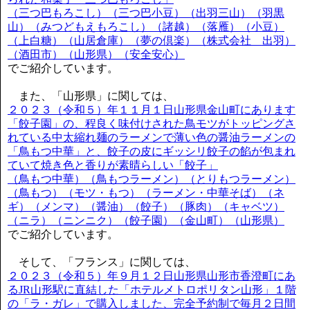
（三つ巴もろこし）（三つ巴小豆）（出羽三山）（羽黒
山）（みつどもえもろこし）（諸越）（落雁）（小豆）
（上白糖）（山居倉庫）（夢の倶楽）（株式会社 出羽）
（酒田市）（山形県）（安全安心）
でご紹介しています。
また、「山形県」に関しては、
２０２３（令和５）年１１月１日山形県金山町にあります
「餃子園」の、程良く味付けされた鳥モツがトッピングさ
れている中太縮れ麺のラーメンで薄い色の醤油ラーメンの
「鳥もつ中華」と、餃子の皮にギッシリ餃子の餡が包まれ
ていて焼き色と香りが素晴らしい「餃子」
（鳥もつ中華）（鳥もつラーメン）（とりもつラーメン）
（鳥もつ）（モツ・もつ）（ラーメン・中華そば）（ネ
ギ）（メンマ）（醤油）（餃子）（豚肉）（キャベツ）
（ニラ）（ニンニク）（餃子園）（金山町）（山形県）
でご紹介しています。
そして、「フランス」に関しては、
２０２３（令和５）年９月１２日山形県山形市香澄町にあ
るJR山形駅に直結した「ホテルメトロポリタン山形」１階
の「ラ・ガレ」で購入しました、完全予約制で毎月２日間