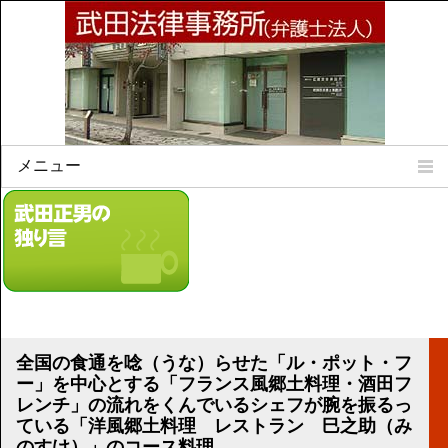
メニュー
Home
所属弁護士
事務所所訓
法律相談案内
弁護士料について
事務所所在地
全国の食通を唸（うな）らせた「ル・ポット・フ
リンク集
ー」を中心とする「フランス風郷土料理・酒田フ
レンチ」の流れをくんでいるシェフが腕を振るっ
顧問契約について
ている「洋風郷土料理 レストラン 巳之助（み
のすけ）」のコース料理