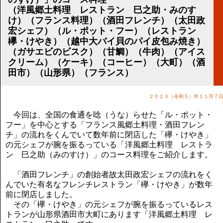
講演のご案内
（洋風郷土料理 レストラン 巳之助・みのす
気をつけたい法律のポイント
け）（フランス料理）（酒田フレンチ）（太田政
武田正男の独り言
宏シェフ）（ル・ポット・フー）（レストラン
欅・けやき）（越中大バイ貝のパイ皮包み焼き）
（ガサエビのビスク）（甘鯛）（牛肉）（アイス
クリーム）（ケーキ）（コーヒー）（大町）（酒
田市）（山形県）（フランス）
２０２３（令和５）年１１月７
今回は、全国の食通を唸（うな）らせた「ル・ポット・
フー」を中心とする「フランス風郷土料理・酒田フレン
チ」の流れをくんでいて数年前に閉店した「欅・けやき」
の元シェフが腕を振るっている「洋風郷土料理 レストラ
ン 巳之助（みのすけ）」のコース料理をご紹介します。
「酒田フレンチ」の創始者故太田政宏シェフの流れをく
んでいた有名なフレンチレストラン「欅・けやき」が数年
前に閉店しました。
その「欅・けやき」の元シェフが腕を振るっているレス
トランが山形県酒田市大町にあります「洋風郷土料理 レ