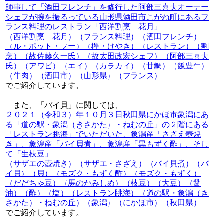
師事して「酒田フレンチ」を修行した阿部三喜夫オーナー
シェフが腕を振るっている山形県酒田市こがね町にあるフ
ランス料理のレストラン「西洋割烹 花月」
（西洋割烹 花月）（フランス料理）（酒田フレンチ）
（ル・ポット・フー）（欅・けやき）（レストラン）（割
烹）（故佐藤久一氏）（故太田政宏シェフ）（阿部三喜夫
氏）（アワビ）（エイ）（カラカイ）（甘鯛）（飯豊牛）
（牛肉）（酒田市）（山形県）（フランス）
でご紹介しています。
また、「バイ貝」に関しては、
２０２１（令和３）年１０月３日秋田県にかほ市象潟にあ
る「道の駅・象潟（きさかた）・ねむの丘」の２階にある
「レストラン眺海」でいただいた、象潟産「さざえ壺焼
き」、象潟産「バイ貝煮」、象潟産「黒もずく酢」、そし
て「生枝豆」
（サザエの壺焼き）（サザエ・さざえ）（バイ貝煮）（バ
イ貝）（貝）（モズク・もずく酢）（モズク・もずく）
（だだちゃ豆）（馬のかみしめ）（枝豆）（大豆）（醤
油）（酢）（塩）（レストラン眺海）（道の駅・象潟（き
さかた）・ねむの丘）（象潟）（にかほ市）（秋田県）
でご紹介しています。