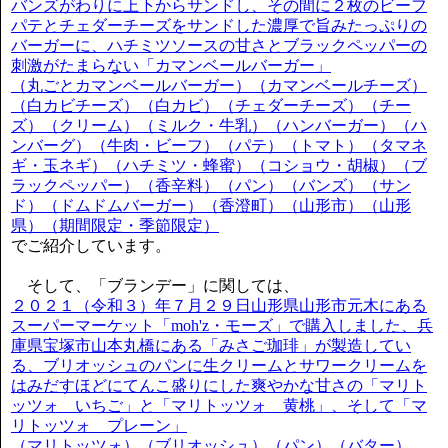
バンズがわりに上下からサンドし、その間に２枚のビーフ
パテとチェダーチーズをサンドした濃厚で旨みたっぷりの
バーガーに、ハチミツソースの甘さとブラックペッパーの
刺激がたまらない「カマンベールバーガー」
（丸ごとカマンベールバーガー）（カマンベールチーズ）
（白カビチーズ）（白カビ）（チェダーチーズ）（チー
ズ）（クリーム）（ミルク・牛乳）（ハンバーガー）（ハ
ンバーグ）（牛肉・ビーフ）（パテ）（トマト）（タマネ
ギ・玉ネギ）（ハチミツ・蜂蜜）（コショウ・胡椒）（ブ
ラックペッパー）（香辛料）（パン）（バンズ）（サン
ド）（ドムドムバーガー）（香澄町）（山形市）（山形
県）（期間限定・季節限定）
でご紹介しています。
そして、「ブランデー」に関しては、
２０２１（令和３）年７月２９日山形県山形市元木にある
スーパーマーケット「moh'z・モーズ」で購入しました、兵
庫県宝塚市山本丸橋にある「みさご珈琲」が製造してい
る、ブリオッシュのパンに生クリームとサワークリームを
はみだすほどにてんこ盛りにした爽やかな甘さの「マリト
ッツォ いちご」と「マリトッツォ 黄桃」、そして「マ
リトッツォ プレーン」
（マリトッツォ）（ブリオッシュ）（パン）（バター）