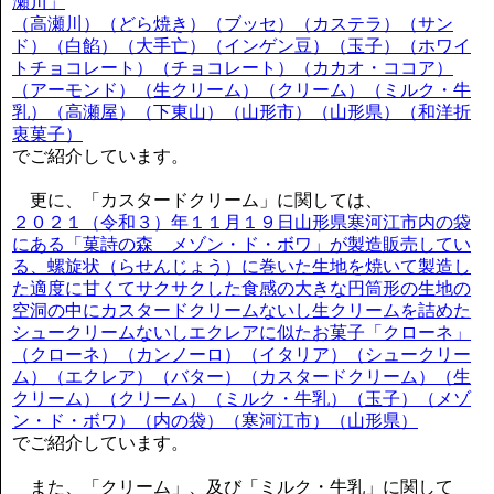
瀬川」
（高瀬川）（どら焼き）（ブッセ）（カステラ）（サン
ド）（白餡）（大手亡）（インゲン豆）（玉子）（ホワイ
トチョコレート）（チョコレート）（カカオ・ココア）
（アーモンド）（生クリーム）（クリーム）（ミルク・牛
乳）（高瀬屋）（下東山）（山形市）（山形県）（和洋折
衷菓子）
でご紹介しています。
更に、「カスタードクリーム」に関しては、
２０２１（令和３）年１１月１９日山形県寒河江市内の袋
にある「菓詩の森 メゾン・ド・ボワ」が製造販売してい
る、螺旋状（らせんじょう）に巻いた生地を焼いて製造し
た適度に甘くてサクサクした食感の大きな円筒形の生地の
空洞の中にカスタードクリームないし生クリームを詰めた
シュークリームないしエクレアに似たお菓子「クローネ」
（クローネ）（カンノーロ）（イタリア）（シュークリー
ム）（エクレア）（バター）（カスタードクリーム）（生
クリーム）（クリーム）（ミルク・牛乳）（玉子）（メゾ
ン・ド・ボワ）（内の袋）（寒河江市）（山形県）
でご紹介しています。
また、「クリーム」、及び「ミルク・牛乳」に関して