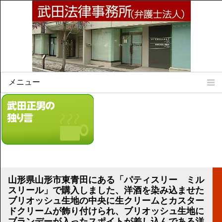
メニュー
Home
所属弁護士
事務所所訓
法律相談案内
弁護士料について
事務所所在地
山形県山形市東青田にある「パティスリー ミル
リンク集
スリール」で購入しました、洋酒を染み込ませた
ブリオッシュ生地の中央に生クリームとカスター
顧問契約について
ドクリームが飾り付けられ、ブリオッシュ生地に
ブランデーが入ったスポイトが差し込んである洋