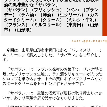
講演のご案内
酒の風味豊かな「サバラン」
気をつけたい法律のポイント
（サバラン）（ブリオッシュ）（パン）（ブラン
武田正男の独り言
デー）（ラム酒）（洋酒）（生クリーム）（カス
タードクリーム）（クリーム）（ミルク・牛乳）
（フランス）（ミルスリール）（東青田）（山形
市）（山形県）
２０２２（令和４）年２月１０
今回は、山形県山形市東青田にある「パティスリー ミ
ルスリール」で購入しました、「サバラン」をご紹介しま
す。
「サバラン」は、フランス発祥のお菓子で、リング型に
焼いたブリオッシュ生地に、ラム酒やリキュールが入った
シロップを染み込ませ、中央の穴にホイップクリームやカ
スタードクリームをトッピングするお菓子です。
「サバラン」は、最近の酒気帯び運転の取り締まりのせ
いか、あまり洋菓子店で見かけなくなりました。