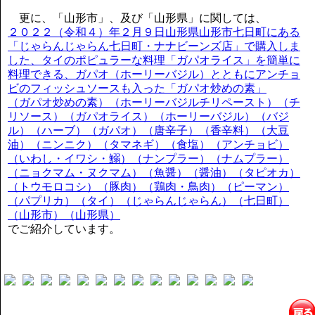
更に、「山形市」、及び「山形県」に関しては、
２０２２（令和４）年２月９日山形県山形市七日町にある
「じゃらんじゃらん七日町・ナナビーンズ店」で購入しま
した、タイのポピュラーな料理「ガパオライス」を簡単に
料理できる、ガパオ（ホーリーバジル）とともにアンチョ
ビのフィッシュソースも入った「ガパオ炒めの素」
（ガパオ炒めの素）（ホーリーバジルチリペースト）（チ
リソース）（ガパオライス）（ホーリーバジル）（バジ
ル）（ハーブ）（ガパオ）（唐辛子）（香辛料）（大豆
油）（ニンニク）（タマネギ）（食塩）（アンチョビ）
（いわし・イワシ・鰯）（ナンプラー）（ナムプラー）
（ニョクマム・ヌクマム）（魚醤）（醤油）（タピオカ）
（トウモロコシ）（豚肉）（鶏肉・鳥肉）（ピーマン）
（パプリカ）（タイ）（じゃらんじゃらん）（七日町）
（山形市）（山形県）
でご紹介しています。