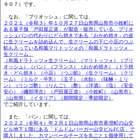
９０７）です。
なお、「ブリオッシュ」に関しては、
２０２１（令和３）年１０月２７日山形県山形市小姓町に
ある菓子舗「戸田屋正道」が製造・販売している、ブリオ
ッシュパンの代わりにどら焼きである「おかめ焼き」の皮
に生クリームを詰め込んで、生クリームの下に小豆のつぶ
餡も入っている和風マリトッツォの「和風ドラトッツォ
生クリーム」
（和風ドラトッツォ生クリーム）（マリトッツォ）（ブリ
オッシュ）（パン）（フランス）（おかめ焼き）（ドラ焼
き・どら焼き）（小豆）（つぶ餡）（生クリーム）（クリ
ーム）（ミルク・牛乳）（玉子）（水飴）（味醂・ミリ
ン）（リンゴ酢）（りんご）（酢）（洋酒）（塩）（安全
安心）（磯部理念）（戸田屋正道）（小姓町）（山形市）
（山形県）（イタリア）（期間限定・季節限定）
でご紹介しています。
また、「パン」に関しては、
２０２２（令和４）年２月１日山形県山形市香澄町の山交
ビル地下１階にある「ドムドムバーガー山交ビルFC店」で
購入しました、カマンベールチーズを丸ごと１個使用して