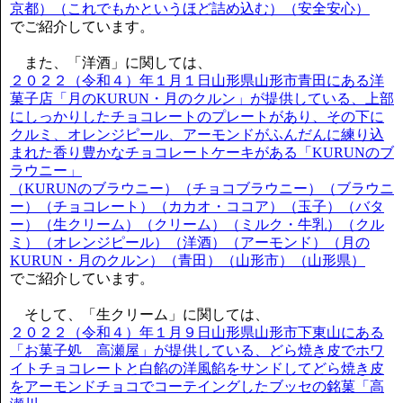
京都）（これでもかというほど詰め込む）（安全安心）
でご紹介しています。
また、「洋酒」に関しては、
２０２２（令和４）年１月１日山形県山形市青田にある洋
菓子店「月のKURUN・月のクルン」が提供している、上部
にしっかりしたチョコレートのプレートがあり、その下に
クルミ、オレンジピール、アーモンドがふんだんに練り込
まれた香り豊かなチョコレートケーキがある「KURUNのブ
ラウニー」
（KURUNのブラウニー）（チョコブラウニー）（ブラウニ
ー）（チョコレート）（カカオ・ココア）（玉子）（バタ
ー）（生クリーム）（クリーム）（ミルク・牛乳）（クル
ミ）（オレンジピール）（洋酒）（アーモンド）（月の
KURUN・月のクルン）（青田）（山形市）（山形県）
でご紹介しています。
そして、「生クリーム」に関しては、
２０２２（令和４）年１月９日山形県山形市下東山にある
「お菓子処 高瀬屋」が提供している、どら焼き皮でホワ
イトチョコレートと白餡の洋風餡をサンドしてどら焼き皮
をアーモンドチョコでコーテイングしたブッセの銘菓「高