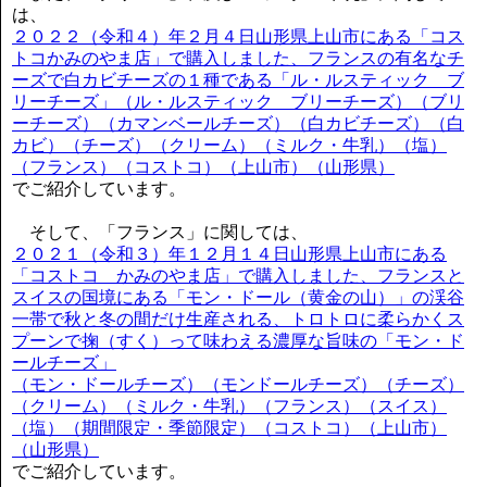
は、
２０２２（令和４）年２月４日山形県上山市にある「コス
トコかみのやま店」で購入しました、フランスの有名なチ
ーズで白カビチーズの１種である「ル・ルスティック ブ
リーチーズ」（ル・ルスティック ブリーチーズ）（ブリ
ーチーズ）（カマンベールチーズ）（白カビチーズ）（白
カビ）（チーズ）（クリーム）（ミルク・牛乳）（塩）
（フランス）（コストコ）（上山市）（山形県）
でご紹介しています。
そして、「フランス」に関しては、
２０２１（令和３）年１２月１４日山形県上山市にある
「コストコ かみのやま店」で購入しました、フランスと
スイスの国境にある「モン・ドール（黄金の山）」の渓谷
一帯で秋と冬の間だけ生産される、トロトロに柔らかくス
プーンで掬（すく）って味わえる濃厚な旨味の「モン・ド
ールチーズ」
（モン・ドールチーズ）（モンドールチーズ）（チーズ）
（クリーム）（ミルク・牛乳）（フランス）（スイス）
（塩）（期間限定・季節限定）（コストコ）（上山市）
（山形県）
でご紹介しています。