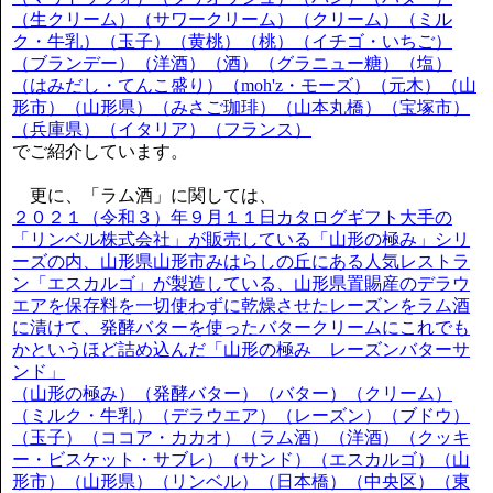
（生クリーム）（サワークリーム）（クリーム）（ミル
ク・牛乳）（玉子）（黄桃）（桃）（イチゴ・いちご）
（ブランデー）（洋酒）（酒）（グラニュー糖）（塩）
（はみだし・てんこ盛り）（moh'z・モーズ）（元木）（山
形市）（山形県）（みさご珈琲）（山本丸橋）（宝塚市）
（兵庫県）（イタリア）（フランス）
でご紹介しています。
更に、「ラム酒」に関しては、
２０２１（令和３）年９月１１日カタログギフト大手の
「リンベル株式会社」が販売している「山形の極み」シリ
ーズの内、山形県山形市みはらしの丘にある人気レストラ
ン「エスカルゴ」が製造している、山形県置賜産のデラウ
エアを保存料を一切使わずに乾燥させたレーズンをラム酒
に漬けて、発酵バターを使ったバタークリームにこれでも
かというほど詰め込んだ「山形の極み レーズンバターサ
ンド」
（山形の極み）（発酵バター）（バター）（クリーム）
（ミルク・牛乳）（デラウエア）（レーズン）（ブドウ）
（玉子）（ココア・カカオ）（ラム酒）（洋酒）（クッキ
ー・ビスケット・サブレ）（サンド）（エスカルゴ）（山
形市）（山形県）（リンベル）（日本橋）（中央区）（東