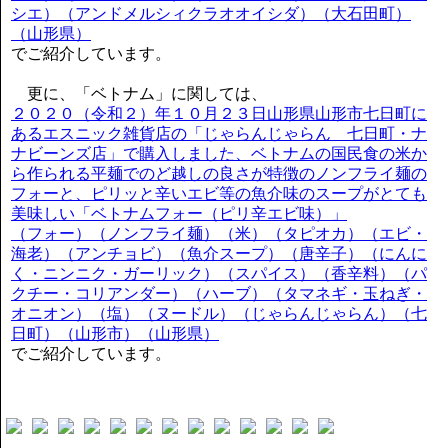
シエ）（アンドメルシィクラオオイシダ）（大石田町）
（山形県）
でご紹介しています。
更に、「ベトナム」に関しては、
２０２０（令和２）年１０月２３日山形県山形市七日町に
あるエスニック雑貨店の「じゃらんじゃらん 七日町・ナ
ナビーンズ店」で購入しました、ベトナムの国民食の米か
ら作られる平麺でのど越しの良さが特徴のノンフライ麺の
フォーと、ピリッと辛いエビ等の魚介味のスープがとても
美味しい「ベトナムフォー（ピリ辛エビ味）」
（フォー）（ノンフライ麺）（米）（タピオカ）（エビ・
海老）（アンチョビ）（魚介スープ）（唐辛子）（にんに
く・ニンニク・ガーリック）（スパイス）（香辛料）（パ
クチー・コリアンダー）（ハーブ）（タマネギ・玉ねぎ・
オニオン）（塩）（ヌードル）（じゃらんじゃらん）（七
日町）（山形市）（山形県）
でご紹介しています。