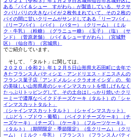
２０２１（令和３）年１月２９日宮城県仙台市宮城野区に
ある「パイ＆シュー すがわら」が製造している、サクサ
クパリパリの大きなパイが２枚包まれていて、その２枚の
パイの間に甘いクリームがサンドしてある「リーフパイ」
（リーフパイ）（パイ）（バター）（クリーム）（ミル
ク・牛乳）（粉糖）（グラニュー糖）（玉子）（塩）（サ
ンド）（菅原老舗）（パイ＆シューすがわら）（宮城野
区）（仙台市）（宮城県）
でご紹介しています。
そして、「タルト」に関しては、
２０２０（令和２）年１２月５日山形県大石田町に去年で
きたフランス人パティシエ・アンドリエス・ドニスさんの
フランス菓子店「アンドメルシィクラオオイシダ」の、旬
の美味しい山形県産のシャインマスカットを惜しげもなく
たっぷりトッピングして、その土台はしっかり焼いたクリ
ーミーで濃厚なベイクドチーズケーキ（タルト）の「シャ
インマスカットタルト」
（シャインマスカットタルト）（シャインマスカット）
（ぶどう・ブドウ・葡萄）（ベイクドチーズケーキ）（チ
ーズケーキ）（チーズ）（ケーキ）（フルーツケーキ）
（タルト）（期間限定・季節限定）（生クリーム）（クリ
ーム）（ミルク・牛乳）（フランス）（フランス人パティ