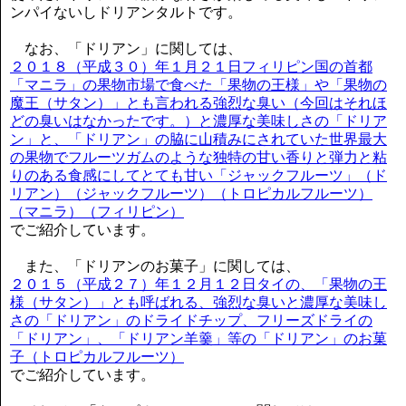
ンパイないしドリアンタルトです。
なお、「ドリアン」に関しては、
２０１８（平成３０）年１月２１日フィリピン国の首都
「マニラ」の果物市場で食べた「果物の王様」や「果物の
魔王（サタン）」とも言われる強烈な臭い（今回はそれほ
どの臭いはなかったです。）と濃厚な美味しさの「ドリア
ン」と、「ドリアン」の脇に山積みにされていた世界最大
の果物でフルーツガムのような独特の甘い香りと弾力と粘
りのある食感にしてとても甘い「ジャックフルーツ」（ド
リアン）（ジャックフルーツ）（トロピカルフルーツ）
（マニラ）（フィリピン）
でご紹介しています。
また、「ドリアンのお菓子」に関しては、
２０１５（平成２７）年１２月１２日タイの、「果物の王
様（サタン）」とも呼ばれる、強烈な臭いと濃厚な美味し
さの「ドリアン」のドライドチップ、フリーズドライの
「ドリアン」、「ドリアン羊羹」等の「ドリアン」のお菓
子（トロピカルフルーツ）
でご紹介しています。