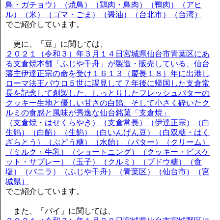
鳥・ガチョウ）（焼鳥）（鶏肉・鳥肉）（鴨肉）（アヒ
ル）（米）（ゴマ・ごま）（醤油）（台北市）（台湾）
でご紹介しています。
更に、「豆」に関しては、
２０２１（令和３）年３月１４日宮城県仙台市青葉区にあ
る支倉焼本舗「ふじや千舟」が製造・販売している、仙台
藩主伊達正宗の命を受け１６１３（慶長１８）年に出港し
ローマ法王パウロ５世に謁見して７年後に帰国した支倉常
長を記念して創製した、しっとりしたフレッシュバターの
クッキー生地と優しい甘さの白餡、そして小さく砕いたク
ルミの食感と風味が秀逸な仙台銘菓「支倉焼」
（支倉焼・はせくらやき）（支倉常長）（伊達正宗）（白
生餡）（白餡）（生餡）（白いんげん豆）（白双糖・はく
ざらとう）（ぶどう糖）（水飴）（バター）（クリーム）
（ミルク・牛乳）（ショートニング）（クッキー・ビスケ
ット・サブレー）（玉子）（クルミ）（ブドウ糖）（食
塩）（バニラ）（ふじや千舟）（青葉区）（仙台市）（宮
城県）
でご紹介しています。
また、「パイ」に関しては、