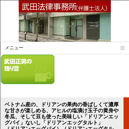
メニュー
Home
所属弁護士
事務所所訓
法律相談案内
弁護士料について
事務所所在地
ベトナム産の、ドリアンの果肉の香ばしくて濃厚
リンク集
な甘さが楽しめる、アヒルの塩漬け玉子の黄身や
冬瓜、そして豆も使った美味しい「ドリアンエッ
顧問契約について
グパイ」ないし「ドリアンエッグタルト」
（ドリアンエッグパイ）（ドリアンエッグタル