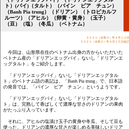
講演のご案内
ト）(パイ)（タルト）（バイン ピア チュン）
気をつけたい法律のポイント
（Banh Pia trung）（ドリアン）（トロピカルフ
武田正男の独り言
ルーツ）（アヒル）（卵黄・黄身）（玉子）
（豆）（塩）（冬瓜）（ベトナム）
２０２１（令和３）年４月１２
２０２１（令和３）年４月１５日改
今回は、山形県在住のベトナム出身の方からいただいた
ベトナム産の「ドリアンエッグパイ」ないし「ドリアンエ
ッグタルト」をご紹介します。
「ドリアンエッグパイ」ないし「ドリアンエッグタル
ト」のベトナム語の表記は、「Banh Pia trung」で、日本語
の発音では、「バイン ピア チュン」というようです。
「ドリアンエッグパイ」ないし「ドリアンエッグタル
ト」は、完熟して香ばしくて濃厚な甘さのドリアンの果肉
がたっぷり入っています。
それに、アヒルの塩漬け玉子の黄身や冬瓜、そして豆も
使った、ドリアンの濃厚な甘さが楽しめる美味しいドリア