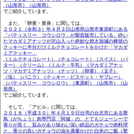
（山形市）（山形県）
でご紹介しています。
また、「卵黄・黄身」に関しては、
２０２１（令和３）年４月３日山形県山形市東原町にある
「パティスリー コウシロウ」が製造販売している、砕い
たマカダミアナッツが沢山入った絶妙な焼き加減の棒状の
クッキーに半分だけミルクチョコレートをかけた「マカダ
ミアクッキー」
（ミルクチョコレート）（チョコレート）（スイス）（バ
ター）（クリーム）（ミルク・牛乳）（マカダミアナッ
ツ・マカデミアナッツ）（ナッツ）（卵黄）（玉子）
（塩）（バニラ）（クッキー・ビスケット・サブレー）
（パティスリー コウシロウ）（東原町）（山形市）（山
形県）
でご紹介しています。
そして、「アヒル」に関しては、
２０１８（平成３０）年４月１９日台湾の台北市にある鵞
鳥（がちょう）肉専門店「阿城」の、とてもジューシーで
香りが良く、旨みがあり味わい深い絶品のガチョウ肉料理
と、香りの良いガチョウの油を適量かけた白米のご飯（鵞