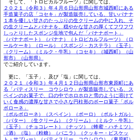
そして、「トロピカルフルーツ」に関しては、
２０２１（令和３）年４月６日山形県山形市城西町にある
手造菓子の店「コセキ」が製造販売している、甘いバナナ
１本を優しい甘さのたっぷりの生クリームの中に入れ、そ
の生クリームとバナナを、穏やかな甘さの厚くてフワフワ
しっとりしたスポンジ生地で包んだ「バナナボート」
（バナナボート）（バナナ）（トロピカルフルーツ）（ロ
ールケーキ）（ロール）（スポンジ・カステラ）（玉子）
（クリーム）（ミルク・牛乳）（コセキ）（城西町）（山
形市）（山形県）
でご紹介しています。
更に、「玉子」、及び「塩」に関しては、
２０２１（令和３）年４月１２日山形県山形市東原町にあ
る「パティスリー コウシロウ」が製造販売している、ス
ペインのお菓子で、口の中でホロホロと雪のように溶けて
いく食感の濃厚な甘さで小さな円柱形のボーロ菓子「ポル
ボローネ」
（ポルボローネ）（スペイン）（ボーロ）（ポルトガル）
（バター）（生クリーム）（クリーム）（ミルク・牛乳）
（玉子）（チョコレート）（ナッツ）（蜂蜜・ハチミツ）
（酒）（塩）（粉糖）（バニラ）（クッキー・ビスケッ
ト・サブレー）（パティスリー コウシロウ）（東原町）