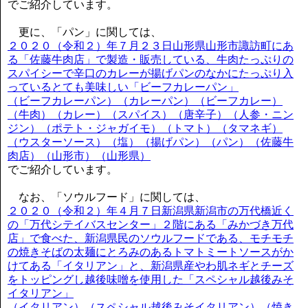
でご紹介しています。
更に、「パン」に関しては、
２０２０（令和２）年７月２３日山形県山形市諏訪町にあ
る「佐藤牛肉店」で製造・販売している、牛肉たっぷりの
スパイシーで辛口のカレーが揚げパンのなかにたっぷり入
っているとても美味しい「ビーフカレーパン」
（ビーフカレーパン）（カレーパン）（ビーフカレー）
（牛肉）（カレー）（スパイス）（唐辛子）（人参・ニン
ジン）（ポテト・ジャガイモ）（トマト）（タマネギ）
（ウスターソース）（塩）（揚げパン）（パン）（佐藤牛
肉店）（山形市）（山形県）
でご紹介しています。
なお、「ソウルフード」に関しては、
２０２０（令和２）年４月７日新潟県新潟市の万代橋近く
の「万代シテイバスセンター」２階にある「みかづき万代
店」で食べた、新潟県民のソウルフードである、モチモチ
の焼きそばの太麺にとろみのあるトマトミートソースがか
けてある「イタリアン」と、新潟県産やわ肌ネギとチーズ
をトッピングし越後味噌を使用した「スペシャル越後みそ
イタリアン」
（イタリアン）（スペシャル越後みそイタリアン）（焼き