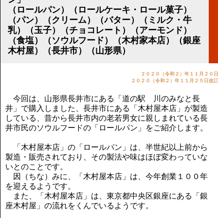
講演のご案内
（ロールパン）（ロールケーキ・ロール菓子）
気をつけたい法律のポイント
（パン）（クリーム）（バター）（ミルク・牛
武田正男の独り言
乳）（玉子）（チョコレート）（アーモンド）
（食塩）（ソウルフード）（木村家本店）（銀座
木村屋）（長井市）（山形県）
２０２０（令和２）年１１月２０
２０２０（令和２）年１１月２５日改
今回は、山形県長井市にある「道の駅 川のみなと長
井」で購入しました、長井市にある「木村屋本店」が製造
している、昔から長井市内の老若男女に親しまれている長
井市民のソウルフードの「ロールパン」をご紹介します。
「木村屋本店」の「ロールパン」は、半世紀以上前から
製造・販売されており、その製法や味はほぼ変わっていな
いとのことです。
因（ちな）みに、「木村屋本店」は、今年創業１００年
を迎えるようです。
また、「木村屋本店」は、東京都中央区銀座にある「銀
座木村屋」の流れをくんでいるようです。