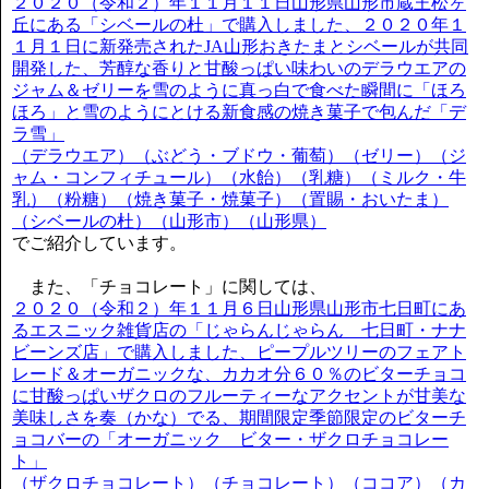
２０２０（令和２）年１１月１１日山形県山形市蔵王松ヶ
丘にある「シベールの杜」で購入しました、２０２０年１
１月１日に新発売されたJA山形おきたまとシベールが共同
開発した、芳醇な香りと甘酸っぱい味わいのデラウエアの
ジャム＆ゼリーを雪のように真っ白で食べた瞬間に「ほろ
ほろ」と雪のようにとける新食感の焼き菓子で包んだ「デ
ラ雪」
（デラウエア）（ぶどう・ブドウ・葡萄）（ゼリー）（ジ
ャム・コンフィチュール）（水飴）（乳糖）（ミルク・牛
乳）（粉糖）（焼き菓子・焼菓子）（置賜・おいたま）
（シベールの杜）（山形市）（山形県）
でご紹介しています。
また、「チョコレート」に関しては、
２０２０（令和２）年１１月６日山形県山形市七日町にあ
るエスニック雑貨店の「じゃらんじゃらん 七日町・ナナ
ビーンズ店」で購入しました、ピープルツリーのフェアト
レード＆オーガニックな、カカオ分６０％のビターチョコ
に甘酸っぱいザクロのフルーティーなアクセントが甘美な
美味しさを奏（かな）でる、期間限定季節限定のビターチ
ョコバーの「オーガニック ビター・ザクロチョコレー
ト」
（ザクロチョコレート）（チョコレート）（ココア）（カ