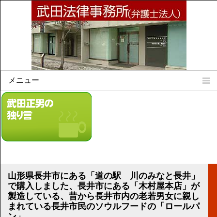
メニュー
Home
所属弁護士
事務所所訓
法律相談案内
弁護士料について
事務所所在地
山形県長井市にある「道の駅 川のみなと長井」
リンク集
で購入しました、長井市にある「木村屋本店」が
製造している、昔から長井市内の老若男女に親し
顧問契約について
まれている長井市民のソウルフードの「ロールパ
ン」