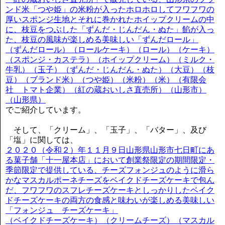
ンド米「つや姫」の米粉が入ったホロホロしてフワフワの
厚いスポンジ生地とそれに巻かれたホイップクリームの中
に、枝豆をつぶした「ずんだ・じんだん・ぬた」餡が入っ
た、枝豆の風味が楽しめる美味しい「ずんだロール」
（ずんだロール）（ロールケーキ）（ロール）（ケーキ）
（スポンジ・カステラ）（ホイップクリーム）（ミルク・
牛乳）（玉子）（ずんだ・じんだん・ぬた）（大豆）（枝
豆）（ブランド米）（つや姫）（米粉）（米）（有限会
社 トマト企業）（紅の蔵おいしさ直売所）（山形市）
（山形県）
でご紹介しています。
そして、「クリーム」、「玉子」、「バター」、及び
「塩」に関しては、
２０２０（令和２）年１１月９日山形県山形市七日町にあ
る菓子舗「十一屋本店」において創業祭限定の期間限定・
季節限定で提供している、チーズフォンジュのように滑ら
かなマスカルポーネチーズをベイクドチーズケーキで包ん
だ、フワフワのスフレチーズケーキとしっかりしたベイク
ドチーズケーキの両方の食感と味わいが楽しめる美味しい
「フォンジュ チーズケーキ」
（ベイクドチーズケーキ）（クリームチーズ）（マスカル