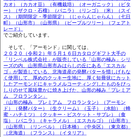
カオ）（カカオ豆）（有機栽培）（オーガニック）（ビタ
ー）（ザクロ・石榴）（バニラ）（リンゴ）（米）（スイ
ス）（期間限定・季節限定）（じゃらんじゃらん）（七日
町）（山形市）（山形県）（ピープルツリー）（フェアト
レード）
でご紹介しています。
そして、「アーモンド」に関しては、
２０２０（令和２）年５月１６日カタログギフト大手の
「リンベル株式会社」が販売している「山形の極み」シリ
ーズの内、山形県山形市みはらしの丘にある「エスカル
ゴ」が製造している、北海道産の発酵バターを惜しげもな
く使用して、厚めのクッキー生地に、厚く短冊状にカット
したアーモンドにキャラメルコーティングしたものをびっ
しりのせて風味豊かに焼き上げた、山形の極み「プレミア
ム フロランタン」
（山形の極み プレミアム フロランタン）（アーモン
ド）（発酵バター）（生クリーム）（玉子）（水飴）（蜂
蜜・ハチミツ）（クッキー・ビスケット・サブレ）（食
塩）（バニラ）（キャラメル）（エスカルゴ）（山形市）
（山形県）（リンベル）（日本橋）（中央区）（東京都）
（北海道）（フランス）（イタリア）