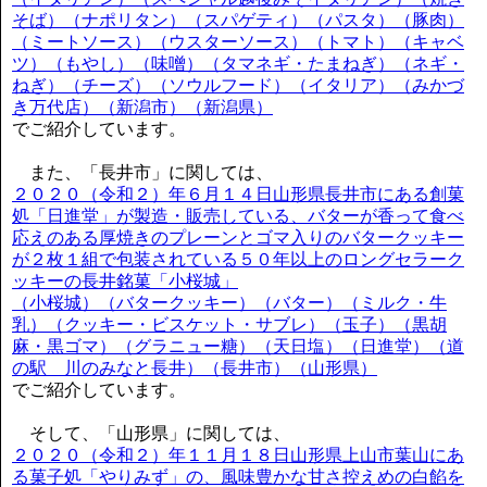
そば）（ナポリタン）（スパゲティ）（パスタ）（豚肉）
（ミートソース）（ウスターソース）（トマト）（キャベ
ツ）（もやし）（味噌）（タマネギ・たまねぎ）（ネギ・
ねぎ）（チーズ）（ソウルフード）（イタリア）（みかづ
き万代店）（新潟市）（新潟県）
でご紹介しています。
また、「長井市」に関しては、
２０２０（令和２）年６月１４日山形県長井市にある創菓
処「日進堂」が製造・販売している、バターが香って食べ
応えのある厚焼きのプレーンとゴマ入りのバタークッキー
が２枚１組で包装されている５０年以上のロングセラーク
ッキーの長井銘菓「小桜城」
（小桜城）（バタークッキー）（バター）（ミルク・牛
乳）（クッキー・ビスケット・サブレ）（玉子）（黒胡
麻・黒ゴマ）（グラニュー糖）（天日塩）（日進堂）（道
の駅 川のみなと長井）（長井市）（山形県）
でご紹介しています。
そして、「山形県」に関しては、
２０２０（令和２）年１１月１８日山形県上山市葉山にあ
る菓子処「やりみず」の、風味豊かな甘さ控えめの白餡を