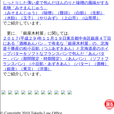
しっとりした薄い皮で包んだほんのりと味噌の風味がする
名物「みそまんじゅう」
（みそまんじゅう）（味噌）（饅頭）（白餡）（生餡）
（水飴）（玉子）（やりみず）（上山市）（山形県）
でご紹介しています。
更に、「銀座木村屋」に関しては、
２０１７(平成２９)年１１月１９日東京都中央区銀座４丁目
にある「酒種あんパン」で有名な「銀座木村屋」の、北海
道十勝産の粒小豆餡（つぶあずきあん）と北海道産のホイ
ップバターをソフトなフランスパンで包んだ「あんバタ
ー」パン（期間限定・時期限定）（あんパン）（ソフトフ
ランスパン）（小豆餡・あずきあん）（バター）（酒種）
（銀座）（東京）（洋酒）
でご紹介しています。
© Copyright 2010 Takeda Law Office