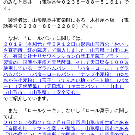
のみなと長井」（電話番号０２３８ー８８ー５１６１）で
す。
製造者は、山形県長井市栄町にある「木村屋本店」（電
話番号０２３８ー８８ー２２８０）です。
なお、「ロールパン」に関しては、
２０１９（令和元）年５月１２日山形県山形市の「おいし
さ直売所 紅の蔵店」で購入しました、山形県上山市にあ
る「有限会社ナリサワペンション自然工房蔵王プラトー」
製造の、国産小麦粉と天然酵母、そして天日塩を１００％
使用している「グラハムパン」、「バターロール」（グラ
ハムパン）（バターロールパン）（ナンブ小麦粉）（ゆき
ちから小麦粉）（玉子）（てんさい糖・ビート糖）（バタ
ー）（天然酵母）（天日塩）（キエコパン）（上山市）
（山形市）（山形県）（安全安心）
でご紹介しています。
また、「ロールケーキ」、ないし「ロール菓子」に関し
ては、
２０２０（令和２）年７月６日山形県山形市相生町にある
「有限会社 トマト企業」が製造し、山形県山形市にある
「紅の蔵おいしさ直売所」で販売している、山形県のブラ