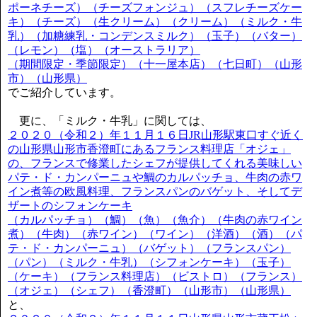
ポーネチーズ）（チーズフォンジュ）（スフレチーズケー
キ）（チーズ）（生クリーム）（クリーム）（ミルク・牛
乳）（加糖練乳・コンデンスミルク）（玉子）（バター）
（レモン）（塩）（オーストラリア）
（期間限定・季節限定）（十一屋本店）（七日町）（山形
市）（山形県）
でご紹介しています。
更に、「ミルク・牛乳」に関しては、
２０２０（令和２）年１１月１６日JR山形駅東口すぐ近く
の山形県山形市香澄町にあるフランス料理店「オジェ」
の、フランスで修業したシェフが提供してくれる美味しい
パテ・ド・カンパーニュや鯛のカルパッチョ、牛肉の赤ワ
イン煮等の欧風料理、フランスパンのバゲット、そしてデ
ザートのシフォンケーキ
（カルパッチョ）（鯛）（魚）（魚介）（牛肉の赤ワイン
煮）（牛肉）（赤ワイン）（ワイン）（洋酒）（酒）（パ
テ・ド・カンパーニュ）（バゲット）（フランスパン）
（パン）（ミルク・牛乳）（シフォンケーキ）（玉子）
（ケーキ）（フランス料理店）（ビストロ）（フランス）
（オジェ）（シェフ）（香澄町）（山形市）（山形県）
と、