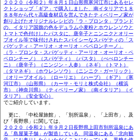
２０２０（令和２）年８月１日山形県寒河江市にあるセレ
クトショップ「ギア」で購入しました、南イタリアで１８
８８年から代々高級食材店を営んできたティベリーノ家が
創り上げたオリジナルレシピの「ラ・プロンタ」ブランド
の、イタリア国旗の色をデュラム小麦粉とホウレンソウと
トマトで色付けしたパスタに、唐辛子とニンニクとオリー
ブオイル等で味付けされたスパイシーなスパゲティの「ス
パゲッティ・アーリオ・オーリオ・ペペロンチーノ」
（ラ・プロンタ・スパゲッティ・アーリオ・オーリオ・ペ
ペロンチーノ）（スパゲティ）（パスタ）（ぺぺロンチー
ニ）（唐辛子）（ニンジン・人参）（ネギ）（トマト）
（タマネギ）（ホウレンソウ）（ニンニク・ガーリック）
（オリーブオイル）（ローリエ）（ハーブ）（ギア）（寒
河江市）（山形県）（カーサ・モリミ株式会社）（横浜
市）（神奈川県）（ティベリーノ家）（南イタリア）（イ
タリア）（安全安心）
でご紹介しています。
更に、「中松屋旅館」、「別所温泉」、「上田市」、及
び「長野県」に関しては、
２０２０（令和２）年９月２日長野県上田市別所温泉にあ
る「島屋菓子舗」が製造している、同温泉にある「北向観
音」にお参りしたらいただくことになっている、黒糖を使