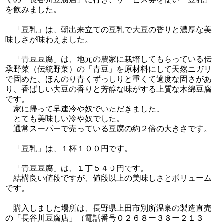
を飲みました。
「豆乳」は、朝出来立ての豆乳で大豆の香りと濃厚な美
味しさが味わえました。
「青豆豆腐」は、地元の農家に栽培してもらっている伝
承野菜（伝統野菜）の「青豆」を原材料にして天然ニガリ
で固めた、ほんのり青くずっしりと重くて適度な固さがあ
り、香ばしい大豆の香りと芳醇な味がする上質な木綿豆腐
です。
家に帰って早速冷や奴でいただきました。
とても美味しい冷や奴でした。
通常スーパーで売っている豆腐の約２倍の大きさです。
「豆乳」は、１杯１００円です。
「青豆豆腐」は、１丁５４０円です。
結構良い値段ですが、値段以上の美味しさとボリューム
です。
購入しました場所は、長野県上田市別所温泉の製造直売
の「長谷川豆腐店」（電話番号０２６８ー３８ー２１３