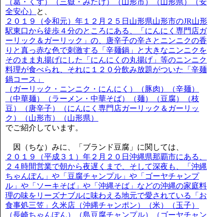
（葛・くず）（三嶽・みたけ）（山形市）（山形県）（安
全安心）
と、
２０１９（令和元）年１２月２５日山形県山形市のJR山形
駅東口から徒歩４分のところにある、「にんにく専門店ガ
ーリック＆ガーリック」の、唐辛子の辛さとニンニクの香
りと真っ赤な色で刺激する「辛麺鍋」と大きなニンニクを
そのまま丸揚げにした「にんにくの丸揚げ」等のニンニク
料理が食べられ、それに１２０分飲み放題がついた「辛麺
鍋コース」
（ガーリック・ニンニク・にんにく）（豚肉）（辛麺）
（中華麺）（ラーメン・中華そば）（麺）（豆腐）（枝
豆）（唐辛子）（にんにく専門店ガーリック＆ガーリッ
ク）（山形市）（山形県）
でご紹介しています。
因（ちな）みに、「ブランド豆腐」に関しては、
２０１９（平成３１）年２月２０日沖縄県那覇市にある、
２４時間営業で朝から夜遅くまで、そして深夜も、「沖縄
ちゃんぽん」や「豆腐チャンプル」や「ゴーヤチャンプ
ル」や「ソーキそば」や「沖縄そば」などの沖縄の家庭料
理の味をリーズナブルに味わえる地元で愛されている「お
食事処三笠」久米店（沖縄チャンポン）（米）（玉子）
（長崎ちゃんぽん）（島豆腐チャンプル）（ゴーヤチャン