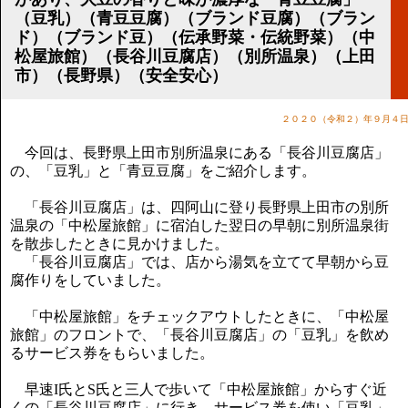
講演のご案内
（豆乳）（青豆豆腐）（ブランド豆腐）（ブラン
気をつけたい法律のポイント
ド）（ブランド豆）（伝承野菜・伝統野菜）（中
武田正男の独り言
松屋旅館）（長谷川豆腐店）（別所温泉）（上田
市）（長野県）（安全安心）
２０２０（令和２）年９月４
今回は、長野県上田市別所温泉にある「長谷川豆腐店」
の、「豆乳」と「青豆豆腐」をご紹介します。
「長谷川豆腐店」は、四阿山に登り長野県上田市の別所
温泉の「中松屋旅館」に宿泊した翌日の早朝に別所温泉街
を散歩したときに見かけました。
「長谷川豆腐店」では、店から湯気を立てて早朝から豆
腐作りをしていました。
「中松屋旅館」をチェックアウトしたときに、「中松屋
旅館」のフロントで、「長谷川豆腐店」の「豆乳」を飲め
るサービス券をもらいました。
早速I氏とS氏と三人で歩いて「中松屋旅館」からすぐ近
くの「長谷川豆腐店」に行き、サービス券を使い「豆乳」