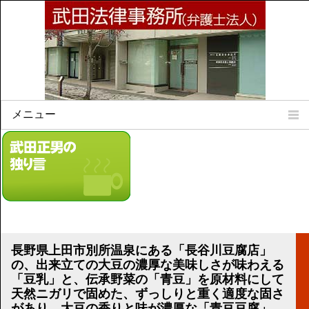
メニュー
Home
所属弁護士
事務所所訓
法律相談案内
弁護士料について
事務所所在地
長野県上田市別所温泉にある「長谷川豆腐店」
リンク集
の、出来立ての大豆の濃厚な美味しさが味わえる
「豆乳」と、伝承野菜の「青豆」を原材料にして
顧問契約について
天然ニガリで固めた、ずっしりと重く適度な固さ
があり、大豆の香りと味が濃厚な「青豆豆腐」