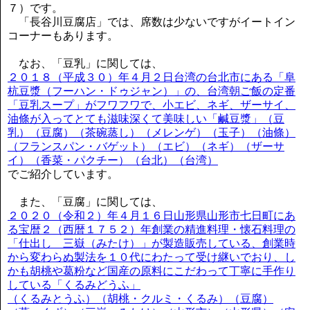
７）です。
「長谷川豆腐店」では、席数は少ないですがイートイン
コーナーもあります。
なお、「豆乳」に関しては、
２０１８（平成３０）年４月２日台湾の台北市にある「阜
杭豆漿（フーハン・ドゥジャン）」の、台湾朝ご飯の定番
「豆乳スープ」がフワフワで、小エビ、ネギ、ザーサイ、
油條が入ってとても滋味深くて美味しい「鹹豆漿」（豆
乳）（豆腐）（茶碗蒸し）（メレンゲ）（玉子）（油條）
（フランスパン・バゲット）（エビ）（ネギ）（ザーサ
イ）（香菜・パクチー）（台北）（台湾）
でご紹介しています。
また、「豆腐」に関しては、
２０２０（令和２）年４月１６日山形県山形市七日町にあ
る宝暦２（西暦１７５２）年創業の精進料理・懐石料理の
「仕出し 三嶽（みたけ）」が製造販売している、創業時
から変わらぬ製法を１０代にわたって受け継いでおり、し
かも胡桃や葛粉など国産の原料にこだわって丁寧に手作り
している「くるみどうふ」
（くるみとうふ）（胡桃・クルミ・くるみ）（豆腐）