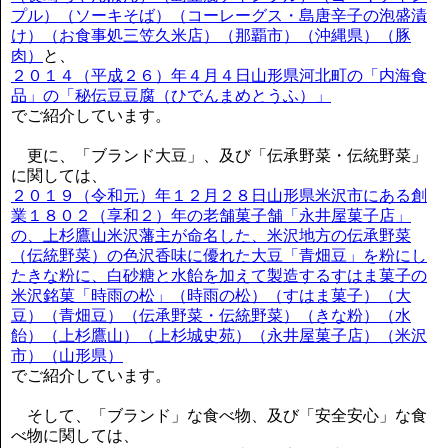
プル）（ソーキそば）（コーレーグス・島唐辛子の泡盛漬
け）（お食事処三笠久米店）（那覇市）（沖縄県）（豚
肉）
と、
２０１４（平成２６）年４月４日山形県河北町の「内海食
品」の「秘伝豆豆腐（ひでんまめとうふ）」
でご紹介しています。
更に、「ブランド大豆」、及び「伝承野菜・伝統野菜」
に関しては、
２０１９（令和元）年１２月２８日山形県米沢市にある創
業１８０２（享和２）年の老舗菓子舗「永井屋菓子店」
の、上杉鷹山米沢藩主が命名した、米沢地方の伝承野菜
（伝統野菜）の色沢香味に優れた大豆「青畑豆」を粉にし
たきな粉に、白砂糖と水飴を加えて製造するすはま菓子の
米沢銘菓「時雨の松」（時雨の松）（すはま菓子）（大
豆）（青畑豆）（伝承野菜・伝統野菜）（きな粉）（水
飴）（上杉鷹山）（上杉城史苑）（永井屋菓子店）（米沢
市）（山形県）
でご紹介しています。
そして、「ブランド」な食べ物、及び「安全安心」な食
べ物に関しては、