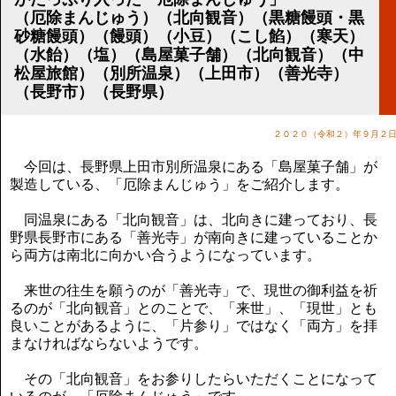
講演のご案内
（厄除まんじゅう）（北向観音）（黒糖饅頭・黒
気をつけたい法律のポイント
砂糖饅頭）（饅頭）（小豆）（こし餡）（寒天）
武田正男の独り言
（水飴）（塩）（島屋菓子舗）（北向観音）（中
松屋旅館）（別所温泉）（上田市）（善光寺）
（長野市）（長野県）
２０２０（令和２）年９月２
今回は、長野県上田市別所温泉にある「島屋菓子舗」が
製造している、「厄除まんじゅう」をご紹介します。
同温泉にある「北向観音」は、北向きに建っており、長
野県長野市にある「善光寺」が南向きに建っていることか
ら両方は南北に向かい合うようになっています。
来世の往生を願うのが「善光寺」で、現世の御利益を祈
るのが「北向観音」とのことで、「来世」、「現世」とも
良いことがあるように、「片参り」ではなく「両方」を拝
まなければならないようです。
その「北向観音」をお参りしたらいただくことになって