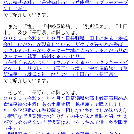
ハム株式会社）（丹波篠山市）（兵庫県）（ダッチオーブ
ン）（炭）
でご紹介しています。
また、「塩」、「中松屋旅館」、「別所温泉」、「上田
市」、及び「長野県」に関しては、
２０２０（令和２）年９月１日長野県上田市にある「株式
会社 ひだの」が製造している、ザクザク砕かれた香ばし
いクルミがしっかりクッキー生地に入っているこだわりの
クッキー「銘菓 信州くるみかじり」
（信州くるみかじり）（クルミ・くるみ）（クッキー・ビ
スケット・サブレー）（玉子）（塩）（中松屋旅館）（別
所温泉）（株式会社 ひだの）（上田市）（長野県）
でご紹介しています。
そして、「長野市」に関しては、
２０２０（令和２）年４月１日新潟県妙高市妙高高原の赤
倉温泉街の中程にある土産物店「越後屋」で購入しまし
た、冬季限定の加熱殺菌を一切しない冬だけしか味わえな
い新鮮な野沢菜漬けの作りたての生の味と旨味と歯ごたえ
が楽しめる激辛の「野沢菜はんごろしキムチ漬・冬季限定
（生）」