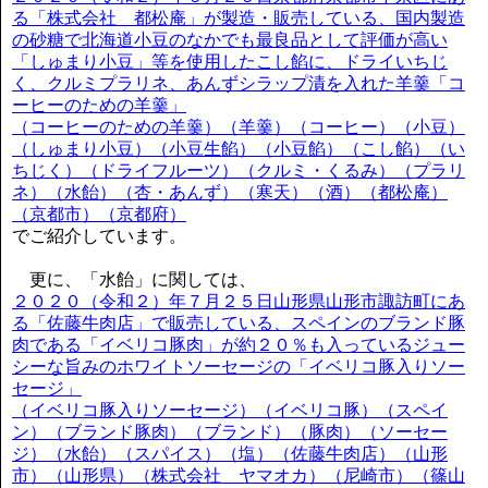
る「株式会社 都松庵」が製造・販売している、国内製造
の砂糖で北海道小豆のなかでも最良品として評価が高い
「しゅまり小豆」等を使用したこし餡に、ドライいちじ
く、クルミプラリネ、あんずシラップ漬を入れた羊羹「コ
ーヒーのための羊羹」
（コーヒーのための羊羹）（羊羹）（コーヒー）（小豆）
（しゅまり小豆）（小豆生餡）（小豆餡）（こし餡）（い
ちじく）（ドライフルーツ）（クルミ・くるみ）（プラリ
ネ）（水飴）（杏・あんず）（寒天）（酒）（都松庵）
（京都市）（京都府）
でご紹介しています。
更に、「水飴」に関しては、
２０２０（令和２）年７月２５日山形県山形市諏訪町にあ
る「佐藤牛肉店」で販売している、スペインのブランド豚
肉である「イベリコ豚肉」が約２０％も入っているジュー
シーな旨みのホワイトソーセージの「イベリコ豚入りソー
セージ」
（イベリコ豚入りソーセージ）（イベリコ豚）（スペイ
ン）（ブランド豚肉）（ブランド）（豚肉）（ソーセー
ジ）（水飴）（スパイス）（塩）（佐藤牛肉店）（山形
市）（山形県）（株式会社 ヤマオカ）（尼崎市）（篠山