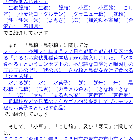
「生麩まんじゅう」
（生麩饅頭）（生麩）（饅頭）（小豆）（小豆餡）（こし
餡）（小麦蛋白・グルテン）（グラニュー糖）（餅粉）
（餅・餅米・米）（よもぎ）（塩）（加賀麩不室屋）（金
沢市）（石川県）
でご紹介しています。
また、「黒糖・黒砂糖」に関しては、
２０２０（令和２）年４月２７日京都府京都市伏見区にあ
る「まるもち家伏見稲荷本店」から購入しました、「水を
食べる」というコンセプトの、不思議な口溶けと喉越しの
プルプルのゼリー状の水に、きな粉と黒蜜をかけて食べる
「水まる餅」
（水まる餅）（水）（水菓子）（餅）（餅米）（米）（黒
砂糖・黒糖）（黒蜜）（カラメル色素）（きな粉・きな
こ）（塩）（大豆）（まるもち家）（京都市）（京都府）
（爪楊枝などで風船のようなゴム包装を刺してプッチンと
破りお菓子をとりだす食品）
でご紹介しています。
そして、「小豆」、「こし餡」、及び「寒天」に関して
は、
２０２０（令和２）年６月２６日京都府京都市中京区にあ