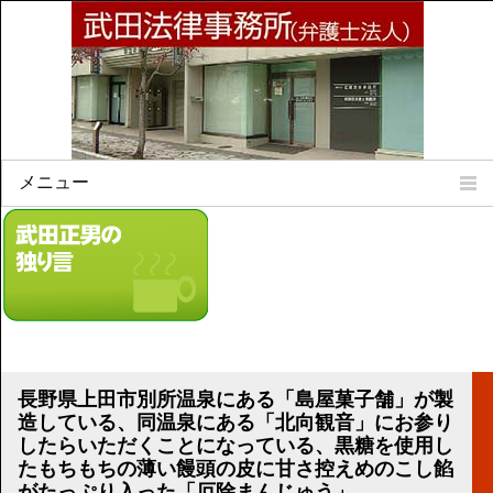
メニュー
Home
所属弁護士
事務所所訓
法律相談案内
弁護士料について
事務所所在地
長野県上田市別所温泉にある「島屋菓子舗」が製
リンク集
造している、同温泉にある「北向観音」にお参り
したらいただくことになっている、黒糖を使用し
顧問契約について
たもちもちの薄い饅頭の皮に甘さ控えめのこし餡
がたっぷり入った「厄除まんじゅう」