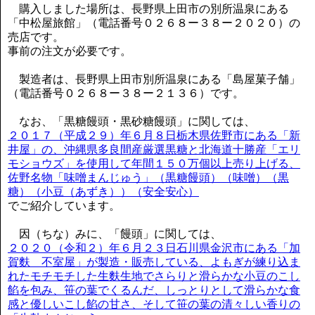
購入しました場所は、長野県上田市の別所温泉にある
「中松屋旅館」（電話番号０２６８ー３８ー２０２０）の
売店です。
事前の注文が必要です。
製造者は、長野県上田市別所温泉にある「島屋菓子舗」
（電話番号０２６８ー３８ー２１３６）です。
なお、「黒糖饅頭・黒砂糖饅頭」に関しては、
２０１７（平成２９）年６月８日栃木県佐野市にある「新
井屋」の、沖縄県多良間産厳選黒糖と北海道十勝産「エリ
モショウズ」を使用して年間１５０万個以上売り上げる、
佐野名物「味噌まんじゅう」（黒糖饅頭）（味噌）（黒
糖）（小豆（あずき））（安全安心）
でご紹介しています。
因（ちな）みに、「饅頭」に関しては、
２０２０（令和２）年６月２３日石川県金沢市にある「加
賀麩 不室屋」が製造・販売している、よもぎが練り込ま
れたモチモチした生麩生地でさらりと滑らかな小豆のこし
餡を包み、笹の葉でくるんだ、しっとりとして滑らかな食
感と優しいこし餡の甘さ、そして笹の葉の清々しい香りの