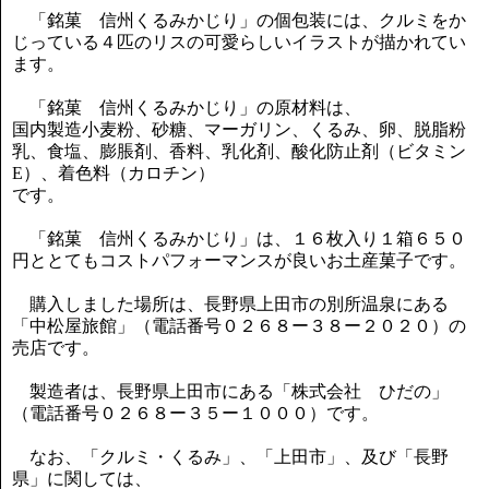
「銘菓 信州くるみかじり」の個包装には、クルミをか
じっている４匹のリスの可愛らしいイラストが描かれてい
ます。
「銘菓 信州くるみかじり」の原材料は、
国内製造小麦粉、砂糖、マーガリン、くるみ、卵、脱脂粉
乳、食塩、膨脹剤、香料、乳化剤、酸化防止剤（ビタミン
E）、着色料（カロチン）
です。
「銘菓 信州くるみかじり」は、１６枚入り１箱６５０
円ととてもコストパフォーマンスが良いお土産菓子です。
購入しました場所は、長野県上田市の別所温泉にある
「中松屋旅館」（電話番号０２６８ー３８ー２０２０）の
売店です。
製造者は、長野県上田市にある「株式会社 ひだの」
（電話番号０２６８ー３５ー１０００）です。
なお、「クルミ・くるみ」、「上田市」、及び「長野
県」に関しては、