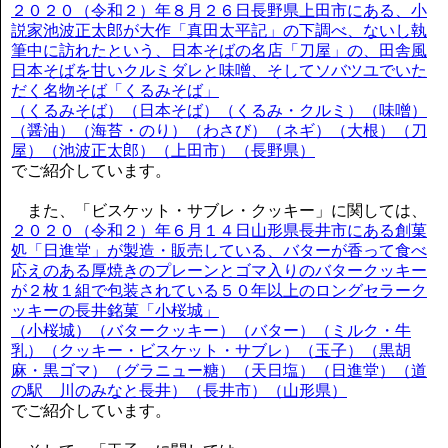
２０２０（令和２）年８月２６日長野県上田市にある、小
説家池波正太郎が大作「真田太平記」の下調べ、ないし執
筆中に訪れたという、日本そばの名店「刀屋」の、田舎風
日本そばを甘いクルミダレと味噌、そしてソバツユでいた
だく名物そば「くるみそば」
（くるみそば）（日本そば）（くるみ・クルミ）（味噌）
（醤油）（海苔・のり）（わさび）（ネギ）（大根）（刀
屋）（池波正太郎）（上田市）（長野県）
でご紹介しています。
また、「ビスケット・サブレ・クッキー」に関しては、
２０２０（令和２）年６月１４日山形県長井市にある創菓
処「日進堂」が製造・販売している、バターが香って食べ
応えのある厚焼きのプレーンとゴマ入りのバタークッキー
が２枚１組で包装されている５０年以上のロングセラーク
ッキーの長井銘菓「小桜城」
（小桜城）（バタークッキー）（バター）（ミルク・牛
乳）（クッキー・ビスケット・サブレ）（玉子）（黒胡
麻・黒ゴマ）（グラニュー糖）（天日塩）（日進堂）（道
の駅 川のみなと長井）（長井市）（山形県）
でご紹介しています。