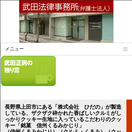
メニュー
Home
所属弁護士
事務所所訓
法律相談案内
弁護士料について
事務所所在地
長野県上田市にある「株式会社 ひだの」が製造
リンク集
している、ザクザク砕かれた香ばしいクルミがし
っかりクッキー生地に入っているこだわりのクッ
顧問契約について
キー「銘菓 信州くるみかじり」
（信州くるみかじり）（クルミ・くるみ）（クッ