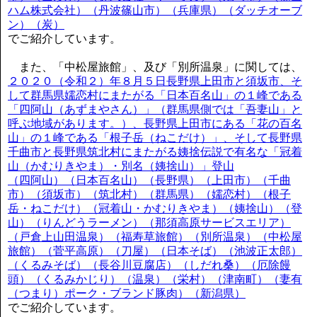
ハム株式会社）（丹波篠山市）（兵庫県）（ダッチオーブ
ン）（炭）
でご紹介しています。
また、「中松屋旅館」、及び「別所温泉」に関しては、
２０２０（令和２）年８月５日長野県上田市と須坂市、そ
して群馬県嬬恋村にまたがる「日本百名山」の１峰である
「四阿山（あずまやさん）」（群馬県側では「吾妻山」と
呼ぶ地域があります。）、長野県上田市にある「花の百名
山」の１峰である「根子岳（ねこだけ）」、そして長野県
千曲市と長野県筑北村にまたがる姨捨伝説で有名な「冠着
山（かむりきやま）・別名（姨捨山）」登山
（四阿山）（日本百名山）（長野県）（上田市）（千曲
市）（須坂市）（筑北村）（群馬県）（嬬恋村）（根子
岳・ねこだけ）（冠着山・かむりきやま）（姨捨山）（登
山）（りんどうラーメン）（那須高原サービスエリア）
（戸倉上山田温泉）（福寿草旅館）（別所温泉）（中松屋
旅館）（菅平高原）（刀屋）（日本そば）（池波正太郎）
（くるみそば）（長谷川豆腐店）（しだれ桑）（厄除饅
頭）（くるみかじり）（温泉）（栄村）（津南町）（妻有
（つまり）ポーク・ブランド豚肉）（新潟県）
でご紹介しています。