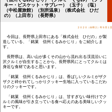
講演のご案内
キー・ビスケット・サブレー）（玉子）（塩）
気をつけたい法律のポイント
（中松屋旅館）（別所温泉）（株式会社 ひだ
武田正男の独り言
の）（上田市）（長野県）
２０２０（令和２）年９月１
今回は、長野県上田市にある「株式会社 ひだの」が製
造している、「銘菓 信州くるみかじり」をご紹介しま
す。
長野県は、高い山が多くその山から流れ出る渓流沿いに
沢クルミが自生することから、長野県民にとってクルミは
身近な食材であると思います。
「銘菓 信州くるみかじり」は、香ばしいクルミがザク
ザクと砕かれてしっかりクッキー生地に入っているこだわ
りのクッキーです。
「銘菓 信州くるみかじり」は、甘すぎない味付けでク
ルミの風味が引き立っている食べ応えのある美味しいクッ
キーです。