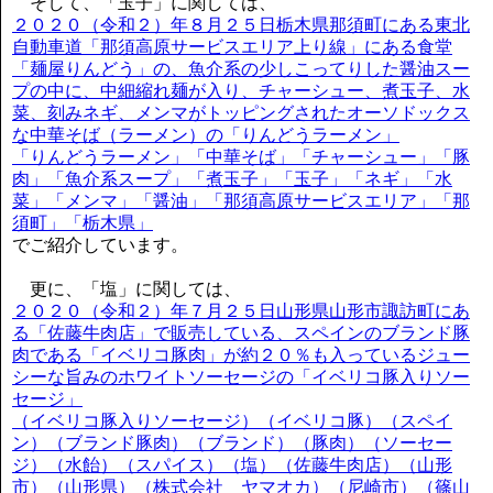
そして、「玉子」に関しては、
２０２０（令和２）年８月２５日栃木県那須町にある東北
自動車道「那須高原サービスエリア上り線」にある食堂
「麺屋りんどう」の、魚介系の少しこってりした醤油スー
プの中に、中細縮れ麺が入り、チャーシュー、煮玉子、水
菜、刻みネギ、メンマがトッピングされたオーソドックス
な中華そば（ラーメン）の「りんどうラーメン」
「りんどうラーメン」「中華そば」「チャーシュー」「豚
肉」「魚介系スープ」「煮玉子」「玉子」「ネギ」「水
菜」「メンマ」「醤油」「那須高原サービスエリア」「那
須町」「栃木県」
でご紹介しています。
更に、「塩」に関しては、
２０２０（令和２）年７月２５日山形県山形市諏訪町にあ
る「佐藤牛肉店」で販売している、スペインのブランド豚
肉である「イベリコ豚肉」が約２０％も入っているジュー
シーな旨みのホワイトソーセージの「イベリコ豚入りソー
セージ」
（イベリコ豚入りソーセージ）（イベリコ豚）（スペイ
ン）（ブランド豚肉）（ブランド）（豚肉）（ソーセー
ジ）（水飴）（スパイス）（塩）（佐藤牛肉店）（山形
市）（山形県）（株式会社 ヤマオカ）（尼崎市）（篠山