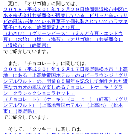
更に、「オリゴ糖」に関しては、
２０１８（平成３０）年１２月２９日静岡県浜松市中区に
ある株式会社共栄商会が販売している、ピリッと辛いワサ
ビの風味が効いている豆菓子で個包装されていてバラマキ
菓子にもなる「静岡限定わさび豆」
（わさび）（グリーンピース）（えんどう豆・エンドウ
豆）（水飴）（塩）（海苔）（オリゴ糖）（共栄商会）
（浜松市）（静岡県）
でご紹介しています。
また、「チョコレート」に関しては、
２０１８（平成３０）年１２月１７日長野県松本市「上高
地」にある「上高地帝国ホテル」のロビーラウンジ「グリ
ンデルワルト」の、開業８５周年を記念して創作された濃
厚なカカオの風味が楽しめるチョコレートケーキ「グラ
ン クラシックショコラセット」
（チョコレート）（ケーキ）（コーヒー）（紅茶）（グリ
ンデルワルト）（上高地帝国ホテル）（上高地）（松本
市）（長野県）
でご紹介しています。
そして、「クッキー」に関しては、