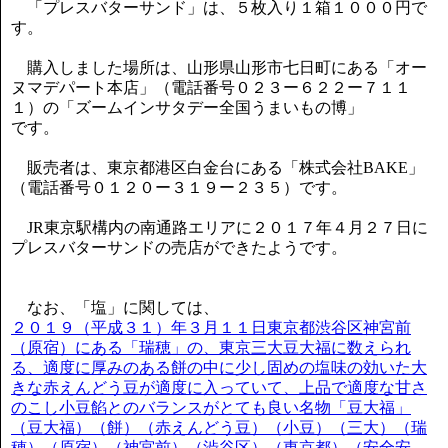
「プレスバターサンド」は、５枚入り１箱１０００円で
す。
購入しました場所は、山形県山形市七日町にある「オー
ヌマデパート本店」（電話番号０２３ー６２２ー７１１
１）の「ズームインサタデー全国うまいもの博」
です。
販売者は、東京都港区白金台にある「株式会社BAKE」
（電話番号０１２０ー３１９ー２３５）です。
JR東京駅構内の南通路エリアに２０１７年４月２７日に
プレスバターサンドの売店ができたようです。
なお、「塩」に関しては、
２０１９（平成３１）年３月１１日東京都渋谷区神宮前
（原宿）にある「瑞穂」の、東京三大豆大福に数えられ
る、適度に厚みのある餅の中に少し固めの塩味の効いた大
きな赤えんどう豆が適度に入っていて、上品で適度な甘さ
のこし小豆餡とのバランスがとても良い名物「豆大福」
（豆大福）（餅）（赤えんどう豆）（小豆）（三大）（瑞
穂）（原宿）（神宮前）（渋谷区）（東京都）（安全安