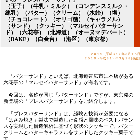
講演のご案内
（玉子）（牛乳・ミルク）（コンデンスミルク・
気をつけたい法律のポイント
練乳）（バター）（クリーム）（水飴）（塩）
武田正男の独り言
（チョコレート）（オリゴ糖）（キャラメル）
（サンド）（クッキー）（マルセイバターサン
ド）（六花亭）（北海道）（オーヌマデパート）
（BAKE）（白金台）（港区）（東京都）
２０１９（平成３１）年３月１５
２０１９（平成３１）年３月１８日改
「バターサンド」といえば、北海道帯広市に本店がある
六花亭の「マルセイバターサンド」が有名です。
今回は、名称が同じ「バターサンド」ですが、東京発の
新登場の「プレスバターサンド」をご紹介します。
「プレスバターサンド」は、経験と技術が必要になる
「はさみ焼き」製法で製造した食感と風味のベストバラン
スを実現した構造解析に基づく形状のクッキーで、バター
クリームとバターキャラメルをサンドしたクッキー菓子で
す。