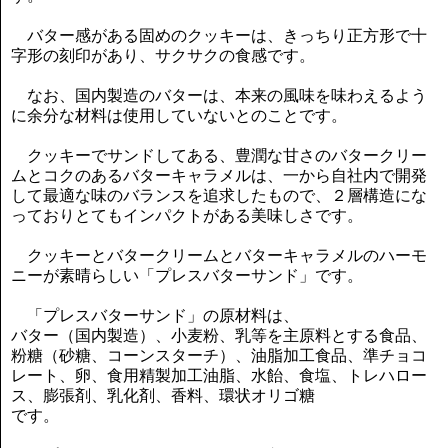
バター感がある固めのクッキーは、きっちり正方形で十
字形の刻印があり、サクサクの食感です。
なお、国内製造のバターは、本来の風味を味わえるよう
に余分な材料は使用していないとのことです。
クッキーでサンドしてある、豊潤な甘さのバタークリー
ムとコクのあるバターキャラメルは、一から自社内で開発
して最適な味のバランスを追求したもので、２層構造にな
っておりとてもインパクトがある美味しさです。
クッキーとバタークリームとバターキャラメルのハーモ
ニーが素晴らしい「プレスバターサンド」です。
「プレスバターサンド」の原材料は、
バター（国内製造）、小麦粉、乳等を主原料とする食品、
粉糖（砂糖、コーンスターチ）、油脂加工食品、準チョコ
レート、卵、食用精製加工油脂、水飴、食塩、トレハロー
ス、膨張剤、乳化剤、香料、環状オリゴ糖
です。