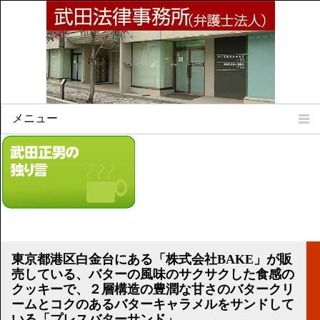
メニュー
Home
所属弁護士
事務所所訓
法律相談案内
弁護士料について
事務所所在地
東京都港区白金台にある「株式会社BAKE」が販
リンク集
売している、バターの風味のサクサクした食感の
クッキーで、２層構造の豊潤な甘さのバタークリ
顧問契約について
ームとコクのあるバターキャラメルをサンドして
いる「プレスバターサンド」