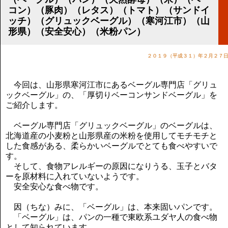
講演のご案内
コン）（豚肉）（レタス）（トマト）（サンドイ
気をつけたい法律のポイント
ッチ）（グリュックベーグル）（寒河江市）（山
武田正男の独り言
形県）（安全安心）（米粉パン）
２０１９（平成３１）年２月２７
今回は、山形県寒河江市にあるベーグル専門店「グリュ
ックベーグル」の、「厚切りベーコンサンドベーグル」を
ご紹介します。
ベーグル専門店「グリュックベーグル」のベーグルは、
北海道産の小麦粉と山形県産の米粉を使用してモチモチと
した食感がある、柔らかいベーグルでとても食べやすいで
す。
そして、食物アレルギーの原因になりうる、玉子とバタ
ーを原材料に入れていないようです。
安全安心な食べ物です。
因（ちな）みに、「ベーグル」は、本来固いパンです。
「ベーグル」は、パンの一種で東欧系ユダヤ人の食べ物
として知られています。