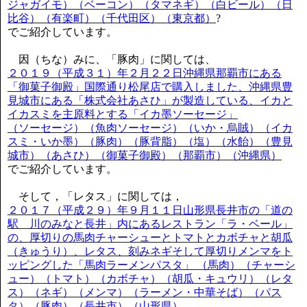
ジャガイモ）（ベーコン）（タマネギ）（白ビール）（日
比谷）（有楽町）（千代田区）（東京都）
?
でご紹介しています。
因（ちな）みに、「豚肉」に関しては、
２０１９（平成３１）年２月２２日沖縄県那覇市にある
「御菓子御殿」国際通り松尾店で購入しました、沖縄県豊
見城市にある「株式会社あさひ」が製造している、イカと
イカスミを主原料とする「イカ墨ソーセージ」
（ソーセージ）（魚肉ソーセージ）（いか・烏賊）（イカ
スミ・いか墨）（豚肉）（豚背脂）（塩）（水飴）（豊見
城市）（あさひ）（御菓子御殿）（那覇市）（沖縄県）
でご紹介しています。
そして，「レタス」に関しては，
２０１７（平成２９）年９月１１日山形県長井市の「道の
駅 川のみなと長井」内にあるレストラン「ラ・ベール」
の、厚切りの馬肉チャーシューとトマトとカボチャと胡瓜
（きゅうり）、レタス、刻みネギそして厚切りメンマをト
ッピングした「馬肉ラーメンパスタ」 （馬肉）（チャーシ
ュー）（トマト）（カボチャ）（胡瓜・キュウリ）（レタ
ス）（ネギ）（メンマ）（ラーメン・中華そば）（パス
タ）（豚肉）（長井市）（山形県）