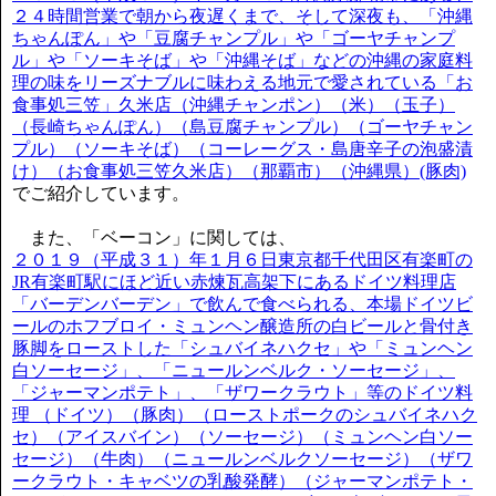
２４時間営業で朝から夜遅くまで、そして深夜も、「沖縄
ちゃんぽん」や「豆腐チャンプル」や「ゴーヤチャンプ
ル」や「ソーキそば」や「沖縄そば」などの沖縄の家庭料
理の味をリーズナブルに味わえる地元で愛されている「お
食事処三笠」久米店（沖縄チャンポン）（米）（玉子）
（長崎ちゃんぽん）（島豆腐チャンプル）（ゴーヤチャン
プル）（ソーキそば）（コーレーグス・島唐辛子の泡盛漬
け）（お食事処三笠久米店）（那覇市）（沖縄県）(豚肉)
でご紹介しています。
また、「ベーコン」に関しては、
２０１９（平成３１）年１月６日東京都千代田区有楽町の
JR有楽町駅にほど近い赤煉瓦高架下にあるドイツ料理店
「バーデンバーデン」で飲んで食べられる、本場ドイツビ
ールのホフブロイ・ミュンヘン醸造所の白ビールと骨付き
豚脚をローストした「シュバイネハクセ」や「ミュンヘン
白ソーセージ」、「ニュールンベルク・ソーセージ」、
「ジャーマンポテト」、「ザワークラウト」等のドイツ料
理 （ドイツ）（豚肉）（ローストポークのシュバイネハク
セ）（アイスバイン）（ソーセージ）（ミュンヘン白ソー
セージ）（牛肉）（ニュールンベルクソーセージ）（ザワ
ークラウト・キャベツの乳酸発酵）（ジャーマンポテト・