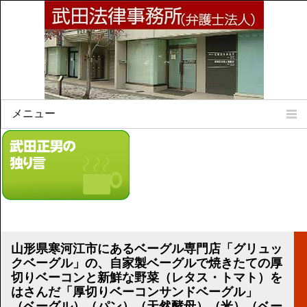
メニュー
Home
所属弁護士
事務所所訓
法律相談案内
弁護士料について
事務所所在地
山形県寒河江市にあるベーグル専門店「グリュッ
リンク集
クベーグル」の、自家製ベーグルで焼きたての厚
切りベーコンと新鮮な野菜（レタス・トマト）を
顧問契約について
はさんだ「厚切りベーコンサンドベーグル」
（ベーグル）（パン）（天然酵母）（米）（ベー