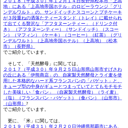
２０１８（平成３０）年１２月１４日長野県松本市「上高
地」にある「上高地帝国ホテル」のロビーラウンジ「グリ
ンデルワルト」の、サンドイッチとスコーンとプチケーキ
が３段重ねの洒落たティースタンド（トレイ）に載せられ
て出てくる贅沢な「アフタヌーンティー」（ドリンク付
き） （アフタヌーンティー）（サンドイッチ）（スコー
ン）（マフィン）（ケーキ）（コーヒー）（紅茶）（グリ
ンデルワルト）（上高地帝国ホテル）（上高地）（松本
市）（長野県）
でご紹介しています。
そして、「天然酵母」に関しては、
２０１７（平成３０）年９月２５日山形県山形市すげさわ
の丘にある「伊熊商店」の、自家製天然酵母とライ麦を使
用した本格的なハード系フランスパンの「バゲット」と、
キューブ型の中身がギューとつまっていてとてもモチモチ
した美味しい「食パン」 （自家製天然酵母）（ライ麦）
（塩）（フランスパン・バゲット）（食パン）（山形市）
（山形県）
?
でご紹介しています。
更に、「米」に関しては、
２０１９（平成３１）年２月２０日沖縄県那覇市にある、