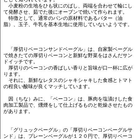
小麦粉の生地をひも状にのばし、両端を合わせて輪にし
て発酵させ、茹でた後にオーブンで焼いて作られます。
特徴として、通常のパンの原材料であるバター（油
脂）、玉子、牛乳を基本生地に使用していないようです。
「厚切りベーコンサンドベーグル」は、自家製ベーグル
で焼きたての厚切りベーコンと新鮮な野菜をはさんだサン
ドイッチです。
厚切りのベーコンの香ばしい香りと旨味が口一杯に広が
ります。
それに、新鮮なレタスのシャキシャキした食感とトマト
の程良い酸味が良くマッチしています。
因（ちな）みに、「ベーコン」は、豚肉を塩漬けした食
肉加工製品で、燻煙をして仕上げるものと乾燥させたもの
があります。
「グリュックベーグル」の「厚切りベーコンベーグルサ
ンド」は、プレーンベーグルが１２０円で、厚切りベーコ