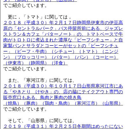
でご紹介しています。
更に，「トマト」に関しては，
２０１８（平成３０）年２月１７日静岡県伊東市の伊豆高
原の「セントラルパーク」バス停留所前にある、ジャズレ
ストラン＆カフェ「バターノート」の、トマトベースで牛
肉がトロトロに煮込まれた濃厚な「ビーフシチュー」と自
家製パンとサラダとコーヒーがセットの「ビーフシチュ
ー」（ビーフ・牛肉）（シチュー）（トマト）（ニンジ
ン）（ブロッコリー）（バター）（パン）（コーヒー）
（伊東市）（静岡県）（洋食）
でご紹介しています。
また、「寒河江市」に関しては、
２０１８（平成３０）年１０月１７日山形県寒河江市にあ
る「やきとり けやき」の、店の脇にテイクアウト専門の
販売窓口もある、鳥肉と豚肉の焼き鳥
（焼鳥）（豚肉）（鶏肉・鳥肉）（寒河江市）（山形県）
でご紹介しています。
そして、「山形県」に関しては、
２０１９（平成３１）年２月２５日冬期間はめったにない