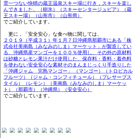
雲一つない快晴の蔵王温泉スキー場に行き，スキーを楽し
んできました。（樹氷）（スキーセンタージュピア）（蔵
王スキー場）（山形市）（山形県）
でご紹介しています。
更に，「安全安心」な食べ物に関しては、
２０１９（平成３１）年１月７日沖縄県那覇市にある「株
式会社美南島（みなみのしま）マーケット」が製造してい
る、沖縄県産マンゴーを１００％使用し、その外の原材料
は砂糖とレモン果汁だけ使用した、保存料・香料・着色料
を使わない安全安心な素材そのまんまじっくり手造りした
「沖縄ジャム 完熟マンゴー」 （マンゴー）（トロピカル
フルーツ）（ジャム・コンフィチュール）（プレサーブス
タイル）（レモン）（美南島（みなみのしま）マーケッ
ト）（那覇市）（沖縄県）（安全安心）
でご紹介しています。