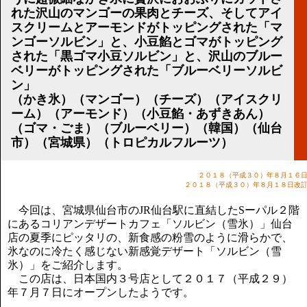
講演のご案内
れた沢山のマンゴーの果肉とチーズ、そしてアイ
気をつけたい法律のポイント
スクリームとアーモンドがトッピングされた「マ
武田正男の独り言
ンゴーソルビン」と、小豆餡とゴマがトッピング
された「黒ゴマ小豆ソルビン」と、沢山のブルー
ベリーがトッピングされた「ブルーベリーソルビ
ン」
（かき氷）（マンゴー）（チーズ）（アイスクリ
ーム）（アーモンド）（小豆餡・あずきあん）
（ゴマ・ごま）（ブルーベリー）（韓国）（仙台
市）（宮城県）（トロピカルフルーツ）
２０１８（平成３０）年８月１６
２０１８（平成３０）年８月１８日改
今回は、宮城県仙台市のJR仙台駅に直結したSーパル２階
にあるコリアンデザートカフェ「ソルビン（雪氷）」仙台
店の夏季にピッタリの、新食感の粉雪のように滑らかで、
氷なのに冷たく感じない新感覚デザート「ソルビン（雪
氷）」をご紹介します。
この店は、日本国内３号店として２０１７（平成２９）
年７月７日にオープンしたようです。