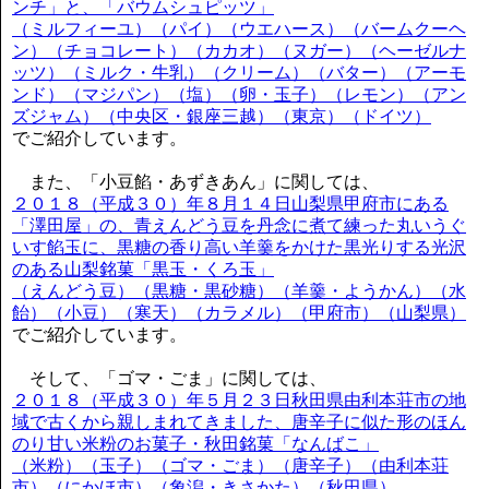
ンチ」と、「バウムシュピッツ」
（ミルフィーユ）（パイ）（ウエハース）（バームクーヘ
ン）（チョコレート）（カカオ）（ヌガー）（ヘーゼルナ
ッツ）（ミルク・牛乳）（クリーム）（バター）（アーモ
ンド）（マジパン）（塩）（卵・玉子）（レモン）（アン
ズジャム）（中央区・銀座三越）（東京）（ドイツ）
でご紹介しています。
また、「小豆餡・あずきあん」に関しては、
２０１８（平成３０）年８月１４日山梨県甲府市にある
「澤田屋」の、青えんどう豆を丹念に煮て練った丸いうぐ
いす餡玉に、黒糖の香り高い羊羹をかけた黒光りする光沢
のある山梨銘菓「黒玉・くろ玉」
（えんどう豆）（黒糖・黒砂糖）（羊羹・ようかん）（水
飴）（小豆）（寒天）（カラメル）（甲府市）（山梨県）
でご紹介しています。
そして、「ゴマ・ごま」に関しては、
２０１８（平成３０）年５月２３日秋田県由利本荘市の地
域で古くから親しまれてきました、唐辛子に似た形のほん
のり甘い米粉のお菓子・秋田銘菓「なんばこ」
（米粉）（玉子）（ゴマ・ごま）（唐辛子）（由利本荘
市）（にかほ市）（象潟・きさかた）（秋田県）