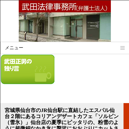
メニュー
Home
所属弁護士
事務所所訓
法律相談案内
弁護士料について
事務所所在地
リンク集
宮城県仙台市のJR仙台駅に直結したエスパル仙
台２階にあるコリアンデザートカフェ「ソルビン
顧問契約について
（雪氷）」仙台店の夏季にピッタリの、粉雪のよ
うに超微細なかき氷に贅沢におおぶりにカットさ