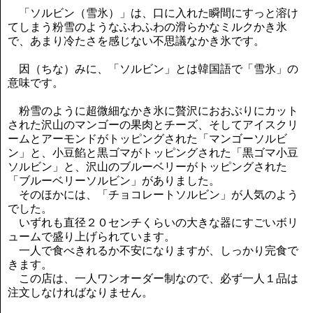
「ソルビン（雪氷）」は、口に入れた瞬間にすっと溶け
てしまう粉雪のようなふわふわの滑らかなミルクかき氷
で、あまり冷たさを感じない不思議なかき氷です。
因（ちな）みに、「ソルビン」とは韓国語で「雪氷」の
意味です。
粉雪のように超微細なかき氷に贅沢におおぶりにカット
された沢山のマンゴーの果肉とチーズ、そしてアイスクリ
ームとアーモンドがトッピングされた「マンゴーソルビ
ン」と、小豆餡と黒ゴマがトッピングされた「黒ゴマ小豆
ソルビン」と、沢山のブルーベリーがトッピングされた
「ブルーベリーソルビン」がありました。
そのほかには、「チョコレートソルビン」が人気のよう
でした。
いずれも直径２０センチくらいの大きな器にすごいボリ
ュームで盛り上げられています。
一人で食べきれるか不安になりますが、しっかり完食で
きます。
この店は、一人ワンオーダー制なので、必ず一人１品は
注文しなければなりません。