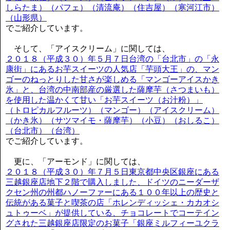
しらたま）（パフェ）（清流庵）（住吉屋）（寒河江市）
（山形県）
でご紹介しています。
そして、「アイスクリーム」に関しては、
２０１８（平成３０）年５月７日台湾の「台北市」の「永
康街」にあるお芋スイーツの人気店「芋頭大王」の、マン
ゴーのねっとりした甘さが楽しめる「マンゴーアイスかき
氷」と、台湾の中南部産の厳選した薩摩芋（さつまいも）
を使用した温かくて甘い「お芋スイーツ（お汁粉）」
（トロピカルフルーツ）（マンゴー）（アイスクリーム）
（かき氷）（サツマイモ・薩摩芋）（小豆）（おしるこ）
（台北市）（台湾）
でご紹介しています。
更に、「アーモンド」に関しては、
２０１８（平成３０）年７月５日東京都中央区銀座にある
三越銀座店地下２階で購入しました、ドイツのニーダーザ
クセン州の州都ハノーファーにある１００年以上の歴史と
伝統がある菓子と喫茶の店「ホレンディッシェ・カカオシ
ュトゥーベ」が提供している、チョコレートでコーテイン
グされた三越銀座店限定のお菓子「銀座ミルフィーユクラ