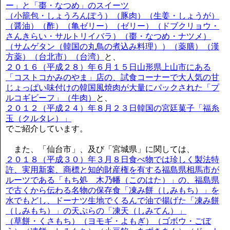
ー」と「棗・なつめ」のスイーツ
（小籠包・しょうろんぽう）（豚肉）（生姜・しょうが）
（醤油）（酢）（亀ゼリー）（ゼリー）（ドブクリョウ・
さんきらい・サルトリイバラ）（棗・なつめ・ナツメ）
（サムゲタン（韓国の丸鳥の煮込み料理））（薬膳）（漢
方薬）（台北市）（台湾）
と、
２０１６（平成２８）年６月１５日山形県上山市にある
「コストコかみのやま」店の、試食コーナーで大人気の甘
じょっぱい味付けの韓国風焼肉が大量にパックされた「プ
ルコギビーフ」（牛肉）
と、
２０１２（平成２４）年８月２３日韓国の宮廷菓子「福糸
玉（クルタレ）」
でご紹介しています。
また、「仙台市」、及び「宮城県」に関しては、
２０１８（平成３０）年３月８日食べ物では珍しく製法特
許、実用新案、商標と知的財産権を有する福島県相馬市が
ルーツである「もち処 木乃幡（このはた）」の、福島県
で古くから伝わる名物の保存食「凍み餅（しみもち）」を
水でもどし、ドーナツ生地でくるんで油で揚げた「凍み餅
（しみもち）」の天ぷらの「凍天（しみてん）」
（草餅・くさもち）（ヨモギ・よもぎ）（ゴボウ・ごぼ