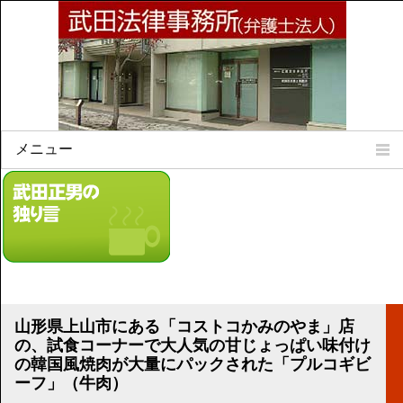
メニュー
Home
所属弁護士
事務所所訓
法律相談案内
弁護士料について
事務所所在地
山形県上山市にある「コストコかみのやま」店
リンク集
の、試食コーナーで大人気の甘じょっぱい味付け
の韓国風焼肉が大量にパックされた「プルコギビ
顧問契約について
ーフ」（牛肉）