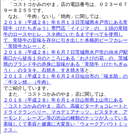
「コストコかみのやま」店の電話番号は、０２３ー６７
９ー８２５５です。
なお、「牛肉」ないし「焼肉」に関しては、
２０１６（平成２８）年６月１３日茨城県水戸市にある常
陸牛（ひたちぎゅう）専門店「イイジマ」の、１頭の常陸
牛のロースやヒレ、スネ肉にいたるまですべてを使用し
て、常陸牛の旨味を存分に引き出した本格的ビーフカレー
「常陸牛カレー」
と、
２０１６（平成２８）年６月７日茨城県水戸市のJR水戸駅
南口から徒歩１分のところにある「わさびの花」の、茨城
県のブランド牛の赤身に旨味がある「常陸牛（ひたちぎゅ
う）」のタタキ、石焼き、すき焼き等
と、
２０１３（平成２５）年６月２４日仙台市の「味太助」の
「牛タン焼」（牛肉）
でご紹介しています。
また、「コストコかみのやま」店に関しては、
２０１６（平成２８）年６月１４日山形県上山市にある
「コストコかみのやま」店の、高級ビターチョコレートと
ドライクランベリー、マカデミアナッツ、ピスタチオ、ア
ーモンド、レーズン等の沢山の種類のナッツが入っている
美味しくて美容と健康に大変良い「ウォークアバウトミッ
クス」