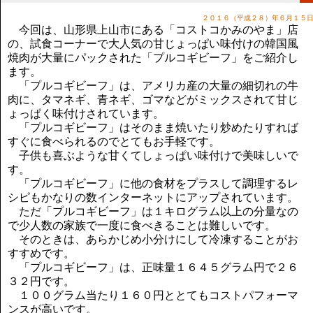
講演のご案内
２０１６（平成２８）年６月１５
気をつけたい法律のポイント
今回は、山形県上山市にある「コストコかみのやま」店
武田正男の独り言
の、試食コーナーで大人気の甘じょっぱい味付けの韓国風
焼肉が大量にパックされた「プルコギビーフ」をご紹介し
ます。
「プルコギビーフ」は、アメリカ産の大量の細切れの牛
肉に、タマネギ、青ネギ、ゴマなどがミックスされて甘じ
ょっぱく味付けされています。
「プルコギビーフ」はそのまま焼いたり炒めたりすれば
すぐに食べられるのでとてもお手軽です。
子供も喜ぶような甘くてしょっぱい味付けで美味しいで
す。
「プルコギビーフ」に他の食材をプラスして調理するレ
シピもかなりの数インターネットにアップされています。
ただ「プルコギビーフ」は１キログラム以上の分量なの
で少人数の家族で一度に食べきることは難しいです。
そのときは、あらかじめ小分けにして冷凍することがお
すすめです。
「プルコギビーフ」は、正味量１６４５グラム円で２６
３２円です。
１００グラム当たり１６０円ととてもコストパフォーマ
ンスが高いです。