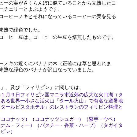
ヒーの実がさくらんぼに似ていることから完熟したコ
ーチェリーとよぶようです。
コーヒーノキとそれになっているコーヒーの実を見る
未熟で緑色でした。
コーヒー豆は、コーヒーの生豆を焙煎したものです。
ーノキの近くにバナナの木（正確には草と思われま
未熟な緑色のバナナが沢山なっていました。
」、及び「フィリピン」に関しては、
年１月９日フィリピン国マニラ市近郊の広大な火口湖（タ
にある世界一小さな活火山「タール火山」で有名な避暑地
「タールビスタホテル」のレストランのフィリピン料理と
（ココナッツ）（ココナッツシュガー）（紫芋・ウベ）
トナム・フォー）（パクチー・香菜・ハーブ）（タガイタ
リピン）