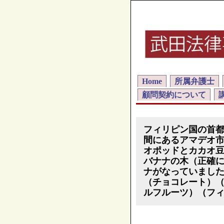
Home
所属弁護士
顧問契約について
フィリピン国の首
間にあるアマデオ
オポッドとカカオ
バナナの木（正確
ナがなっていまし
（チョコレート）
ルフルーツ）（フ