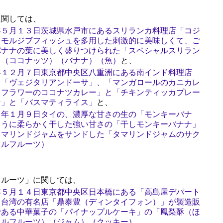
関しては、
年５月１３日茨城県水戸市にあるスリランカ料理店「コジ
とモルジブフィッシュを多用した刺激的に美味しくて、ご
バナナの葉に美しく盛りつけられた「スペシャルスリラン
）（ココナッツ）（バナナ）（魚）
と、
年１２月７日東京都中央区八重洲にある南インド料理店
、「ヴェジタリアンドーサ」、「マンガロールのカニカレ
リフラワーのココナツカレー」と「チキンティッカプレー
ン」と「バスマティライス」
と、
）年１月９日タイの、濃厚な甘さの生の「モンキーバナ
ように柔らかく干した強い甘さの「干しモンキーバナナ」
タマリンドジャムをサンドした「タマリンドジャムのサク
カルフルーツ）
ルーツ」に関しては、
年５月１４日東京都中央区日本橋にある「高島屋デパート
、台湾の有名店「鼎泰豊（ディンタイフォン）」が製造販
である中華菓子の「パイナップルケーキ」の「鳳梨酥（ほ
カルフルーツ）（ジャム）（クッキー）