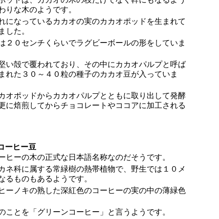
わりな木のようです。
れになっているカカオの実のカカオポッドを生まれて
ました。
は２０センチくらいでラグビーボールの形をしていま
堅い殻で覆われており、その中にカカオパルプと呼ば
まれた３０～４０粒の種子のカカオ豆が入っていま
カオポッドからカカオパルプとともに取り出して発酵
更に焙煎してからチョコレートやココアに加工される
コーヒー豆
ーヒーの木の正式な日本語名称なのだそうです。
カネ科に属する常緑樹の熱帯植物で、野生では１０メ
なるものもあるようです。
ヒーノキの熟した深紅色のコーヒーの実の中の薄緑色
のことを「グリーンコーヒー」と言うようです。