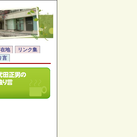
所在地
リンク集
り言