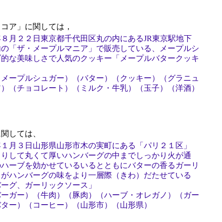
コア」に関しては，
８月２２日東京都千代田区丸の内にあるJR東京駅地下
内の「ザ・メープルマニア」で販売している、メープルシ
ダ的な美味しさで人気のクッキー「メープルバタークッキ
（メープルシュガー）（バター）（クッキー）（グラニュ
ア）（チョコレート）（ミルク・牛乳）（玉子）（洋酒）
関しては、
年１月３日山形県山形市木の実町にある「パリ２１区」
もりして丸くて厚いハンバーグの中までしっかり火が通
のハーブを効かせているいるとともにバターの香るガーリ
スがハンバーグの味をより一層際（きわ）だたせている
バーグ、ガーリックソース」
バーガー）（牛肉）（豚肉）（ハーブ・オレガノ）（ガー
バター）（コーヒー）（山形市）（山形県）