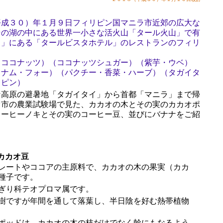
平成３０）年１月９日フィリピン国マニラ市近郊の広大な
その湖の中にある世界一小さな活火山「タール火山」で有
イ」にある「タールビスタホテル」のレストランのフィリ
（ココナッツ）（ココナッツシュガー）（紫芋・ウベ）
トナム・フォー）（パクチー・香菜・ハーブ）（タガイタ
リピン）
な高原の避暑地「タガイタイ」から首都「マニラ」まで帰
オ市の農業試験場で見た、カカオの木とその実のカカオポ
コーヒーノキとその実のコーヒー豆、並びにバナナをご紹
カカオ豆
レートやココアの主原料で、カカオの木の果実（カカ
種子です。
ぎり科テオプロマ属です。
樹ですが年間を通して落葉し、半日陰を好む熱帯植物
ポッドは、カカオの木の枝だけでなく幹にもなるよう