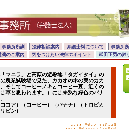
事務所所訓
法律相談案内
弁護士料について
事務所
講演のご案内
気をつけたい法律のポイント
武田正男の独
都「マニラ」と高原の避暑地「タガイタイ」の
市の農業試験場で見た、カカオの木の実のカカ
豆、そしてコーヒーノキとコーヒー豆。近くの
には草と思われます。）には未熟な緑色のバナ
た。
（ココア）（コーヒー）（バナナ）（トロピカ
ィリピン）
２０１８（平成３０）年１月１３日
２０１８（平成３０）年１月１６日改訂