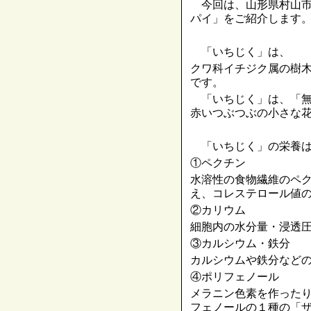
今回は、山形県村山市
パイ」をご紹介します
「いちじく」は、
クワ科イチジク属の樹
です。
「いちじく」は、「無
赤いつぶつぶの小さな
「いちじく」の栄養は
①ペクチン
水溶性の食物繊維のペ
え、コレステロール値
②カリウム
細胞内の水分量・浸透
③カルシウム・鉄分
カルシウムや鉄分など
④ポリフェノール
メラニン色素を作った
フェノールの１種の「