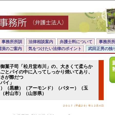
事務所所訓
法律相談案内
弁護士料について
事務所
講演のご案内
気をつけたい法律のポイント
武田正男の独
る御菓子司「松月堂布川」の、大きくて柔らか
丸ごとパイの中に入ってしっかり焼いてあり、
甘さが際だつ
くパイ」
イ）（黒糖）（アーモンド）（バター）（玉
）（村山市）（山形県）
２０１７（平成２９）年１２月４日