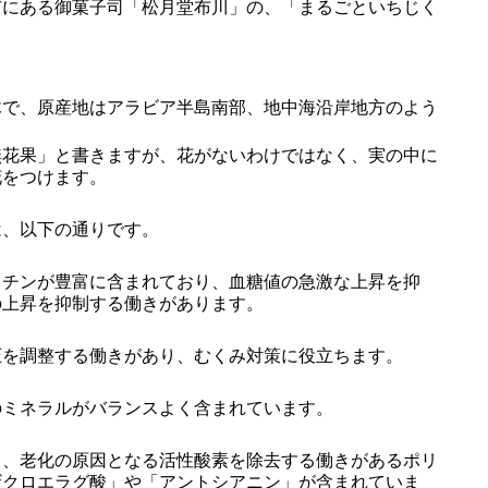
にある御菓子司「松月堂布川」の、「まるごといちじく
。
木で、原産地はアラビア半島南部、地中海沿岸地方のよう
花果」と書きますが、花がないわけではなく、実の中に
花をつけます。
、以下の通りです。
クチンが豊富に含まれており、血糖値の急激な上昇を抑
の上昇を抑制する働きがあります。
圧を調整する働きがあり、むくみ対策に役立ちます。
のミネラルがバランスよく含まれています。
り、老化の原因となる活性酸素を除去する働きがあるポリ
ザクロエラグ酸」や「アントシアニン」が含まれていま