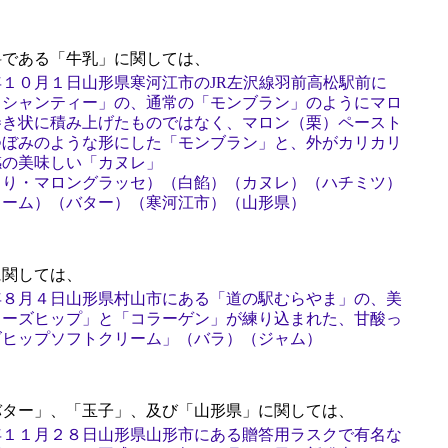
である「牛乳」に関しては、
１０月１日山形県寒河江市のJR左沢線羽前高松駅前に
 シャンティー」の、通常の「モンブラン」のようにマロ
巻き状に積み上げたものではなく、マロン（栗）ペースト
つぼみのような形にした「モンブラン」と、外がカリカリ
感の美味しい「カヌレ」
くり・マロングラッセ）（白餡）（カヌレ）（ハチミツ）
リーム）（バター）（寒河江市）（山形県）
関しては、
年８月４日山形県村山市にある「道の駅むらやま」の、美
ローズヒップ」と「コラーゲン」が練り込まれた、甘酸っ
ズヒップソフトクリーム」（バラ）（ジャム）
ター」、「玉子」、及び「山形県」に関しては、
年１１月２８日山形県山形市にある贈答用ラスクで有名な