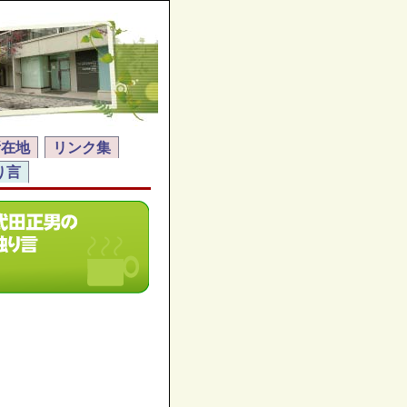
所在地
リンク集
り言