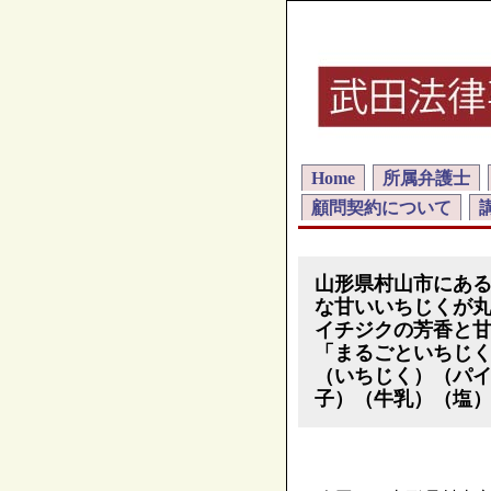
Home
所属弁護士
顧問契約について
山形県村山市にあ
な甘いいちじくが
イチジクの芳香と
「まるごといちじ
（いちじく）（パ
子）（牛乳）（塩