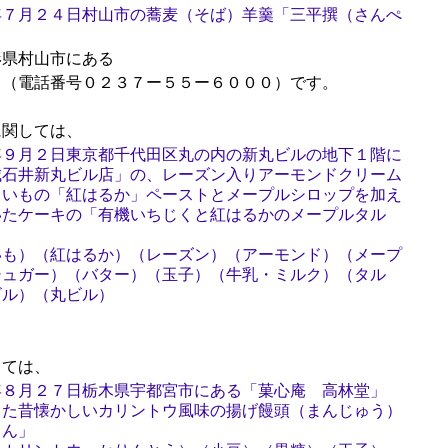
年７月２４日村山市の蕎麦（そば）羊羹「三平撰（さんぺ
）
形県村山市にある
」（電話番号０２３７ー５５ー６０００）です。
関しては、
年９月２日東京都千代田区丸の内の新丸ビルの地下１階に
城石井新丸ビル店」の、レーズン入りアーモンドクリーム
まいもの「紅はるか」ペーストとメープルシロップを加え
いたケーキの「有機いちじくと紅はるかのメープルタル
いも）（紅はるか）（レーズン）（アーモンド）（メープ
シュガー）（バター）（玉子）（牛乳・ミルク）（タル
ビル）（丸ビル）
ては、
年８月２７日栃木県宇都宮市にある「菓心庵 高林堂」
した昔懐かしいカリントウ風味の揚げ饅頭（まんじゅう）
まん」