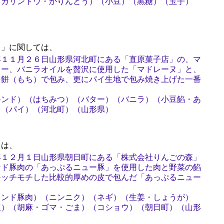
（カリントウ・かりんとう）（小豆）（黒糖）（玉子）
）
」に関しては、
年１１月２６日山形県河北町にある「直原菓子店」の、マ
ター、バニラオイルを贅沢に使用した「マドレーヌ」と、
を餅（もち）で包み、更にパイ生地で包み焼き上げた一番
モンド）（はちみつ）（バター）（バニラ）（小豆餡・あ
）（パイ）（河北町）（山形県）
は、
年１２月１日山形県朝日町にある「株式会社りんごの森」
ンド豚肉の「あっぷるニュー豚」を使用した肉と野菜の餡
モッチモチした比較的厚めの皮で包んだ「あっぷるニュー
ランド豚肉）（ニンニク）（ネギ）（生姜・しょうが）
塩）（胡麻・ゴマ・ごま）（コショウ）（朝日町）（山形