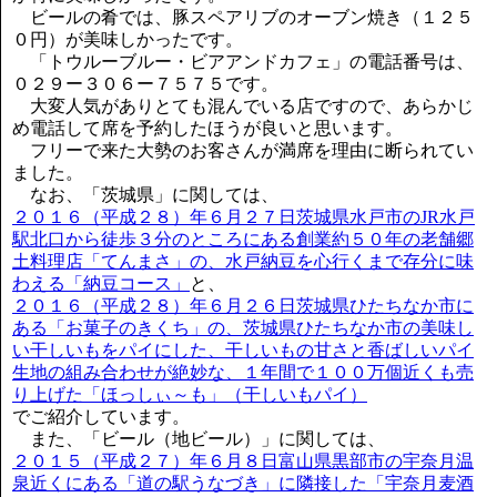
ビールの肴では、豚スペアリブのオーブン焼き（１２５
０円）が美味しかったです。
「トウルーブルー・ビアアンドカフェ」の電話番号は、
０２９ー３０６ー７５７５です。
大変人気がありとても混んでいる店ですので、あらかじ
め電話して席を予約したほうが良いと思います。
フリーで来た大勢のお客さんが満席を理由に断られてい
ました。
なお、「茨城県」に関しては、
２０１６（平成２８）年６月２７日茨城県水戸市のJR水戸
駅北口から徒歩３分のところにある創業約５０年の老舗郷
土料理店「てんまさ」の、水戸納豆を心行くまで存分に味
わえる「納豆コース」
と、
２０１６（平成２８）年６月２６日茨城県ひたちなか市に
ある「お菓子のきくち」の、茨城県ひたちなか市の美味し
い干しいもをパイにした、干しいもの甘さと香ばしいパイ
生地の組み合わせが絶妙な、１年間で１００万個近くも売
り上げた「ほっしぃ～も」（干しいもパイ）
でご紹介しています。
また、「ビール（地ビール）」に関しては、
２０１５（平成２７）年６月８日富山県黒部市の宇奈月温
泉近くにある「道の駅うなづき」に隣接した「宇奈月麦酒