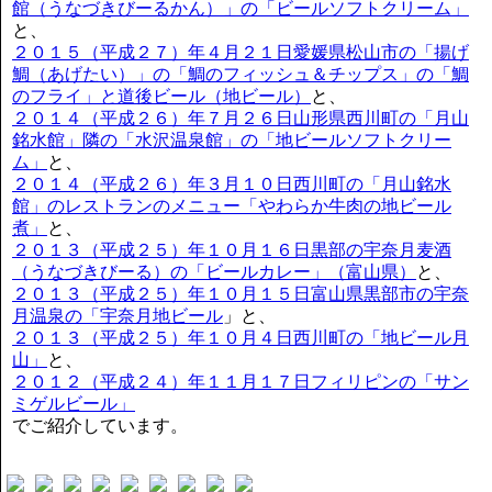
館（うなづきびーるかん）」の「ビールソフトクリーム」
と、
２０１５（平成２７）年４月２１日愛媛県松山市の「揚げ
鯛（あげたい）」の「鯛のフィッシュ＆チップス」の「鯛
のフライ」と道後ビール（地ビール）
と、
２０１４（平成２６）年７月２６日山形県西川町の「月山
銘水館」隣の「水沢温泉館」の「地ビールソフトクリー
ム」
と、
２０１４（平成２６）年３月１０日西川町の「月山銘水
館」のレストランのメニュー「やわらか牛肉の地ビール
煮」
と、
２０１３（平成２５）年１０月１６日黒部の宇奈月麦酒
（うなづきびーる）の「ビールカレー」（富山県）
と、
２０１３（平成２５）年１０月１５日富山県黒部市の宇奈
月温泉の「宇奈月地ビール
」と、
２０１３（平成２５）年１０月４日西川町の「地ビール月
山」
と、
２０１２（平成２４）年１１月１７日フィリピンの「サン
ミゲルビール」
でご紹介しています。