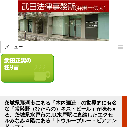
メニュー
Home
所属弁護士
事務所所訓
法律相談案内
弁護士料について
事務所所在地
茨城県那珂市にある「木内酒造」の世界的に有名
リンク集
な「常陸野（ひたちの）ネストビール」が味わえ
る、茨城県水戸市のJR水戸駅に直結したエクセ
顧問契約について
ルみなみ４階にある「トウルーブルー・ビアアン
ドカフェ」