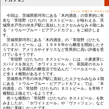
講演のご案内
気をつけたい法律のポイント
２０１６（平成２８）年６月２９
武田正男の独り言
今回は、茨城県那珂市にある「木内酒造」の世界的に有
名な「常陸野（ひたちの）ネストビール」が味わえる、茨
城県水戸市のJR水戸駅に直結したエクセルみなみ４階にあ
る「トウルーブルー・ビアアンドカフェ」をご紹介しま
す。
茨城県那珂市にある「木内酒造」の「常陸野（ひたち
の）ネストビール」は、１９９６年から醸造を開始したそ
うですが、アメリカやイギリスなど世界的に高い評価を受
けているそうです。
「常陸野（ひたちの）ネストビール」には、小麦麦芽に
スパイスを加えた「ホワイトエール」や、英国産のモルト
とホップを英国式の醸造法で仕込んだ「ペールエール」な
ど全１４種類があるそうです。
茨城県水戸市のJR水戸駅に直結したエクセルみなみ４階
にある「トウルーブルー・ビアアンドカフェ」では、「木
内酒造」の「常陸野（ひたちの）ネストビール」を常時７
種類以上揃えているようです。
色々な種類の「常陸野（ひたちの）ネストビール」を飲
みましたが、「ホワイトエール」や「ヴァィツェン」など
が特に美味しかったです。