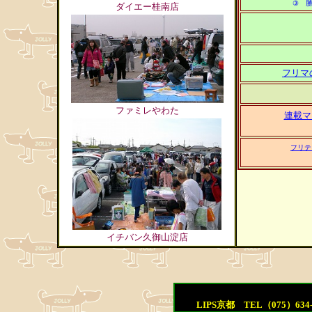
③ 
ダイエー桂南店
フリマ
ファミレやわた
連載マ
フリテ
イチバン久御山淀店
LIPS京都 TEL（075）634-70