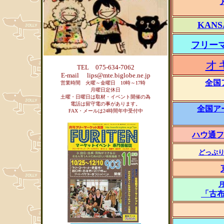
KAN
フリー
オ
TEL 075-634-7062
E-mail lips@mte.biglobe.ne.jp
全国
営業時間 火曜～金曜日 10時～17時
月曜日定休日
土曜・日曜日は取材・イベント開催の為
電話は留守電の事があります。
全国ア
FAX・メールは24時間年中受付中
ハウ通フ
どっぷり
月
「古