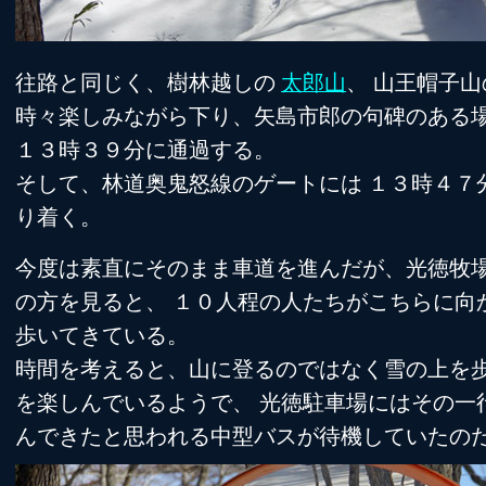
往路と同じく、樹林越しの
太郎山
、 山王帽子
時々楽しみながら下り、矢島市郎の句碑のある
１３時３９分に通過する。
そして、林道奥鬼怒線のゲートには １３時４７
り着く。
今度は素直にそのまま車道を進んだが、光徳牧
の方を見ると、 １０人程の人たちがこちらに向
歩いてきている。
時間を考えると、山に登るのではなく雪の上を
を楽しんでいるようで、 光徳駐車場にはその一
んできたと思われる中型バスが待機していたの