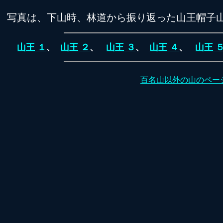
写真は、下山時、林道から振り返った山王帽子
山王 １
、
山王 ２
、
山王 ３
、
山王 ４
、
山王 
百名山以外の山のペー