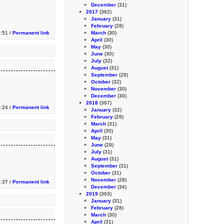
December
(31)
2017
(362)
January
(31)
February
(28)
:51 /
Permanent link
March
(30)
April
(30)
May
(30)
June
(30)
July
(32)
August
(31)
September
(28)
October
(32)
November
(30)
December
(30)
2018
(367)
1:24 /
Permanent link
January
(32)
February
(28)
March
(31)
April
(30)
May
(31)
June
(29)
July
(31)
August
(31)
September
(31)
October
(31)
November
(28)
9:37 /
Permanent link
December
(34)
2019
(363)
January
(31)
February
(28)
March
(30)
April
(31)