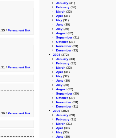
January
(31)
February
(36)
March
(33)
April
(31)
May
(31)
June
(30)
July
(35)
9:35 /
Permanent link
August
(32)
September
(31)
October
(33)
November
(29)
December
(33)
2008
(372)
January
(33)
February
(32)
9:31 /
Permanent link
March
(33)
April
(31)
May
(32)
June
(30)
July
(30)
August
(32)
September
(30)
October
(30)
November
(28)
December
(31)
2009
(382)
9:36 /
Permanent link
January
(29)
February
(31)
March
(31)
April
(30)
May
(33)
June
(30)