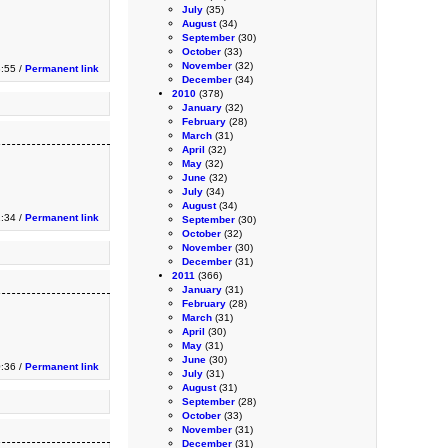
July
(35)
August
(34)
September
(30)
October
(33)
November
(32)
:55 /
Permanent link
December
(34)
2010
(378)
January
(32)
February
(28)
March
(31)
April
(32)
May
(32)
June
(32)
July
(34)
August
(34)
1:34 /
Permanent link
September
(30)
October
(32)
November
(30)
December
(31)
2011
(366)
January
(31)
February
(28)
March
(31)
April
(30)
May
(31)
June
(30)
:36 /
Permanent link
July
(31)
August
(31)
September
(28)
October
(33)
November
(31)
December
(31)