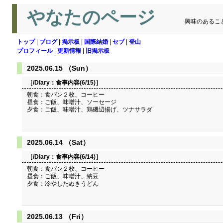
やなたのページ
興味のあるこ
トップ
|
ブログ
|
掲示板
|
国際結婚
|
セブ
|
登山
プロフィール
|
更新情報
|
旧掲示板
2025.06.15 （Sun）
［/Diary：
食事内容(6/15)
］
朝食：食パン２枚、コーヒー
昼食：ご飯、味噌汁、ソーセージ
夕食：ご飯、味噌汁、鶏磯辺揚げ、ツナサラダ
2025.06.14 （Sat）
［/Diary：
食事内容(6/14)
］
朝食：食パン２枚、コーヒー
昼食：ご飯、味噌汁、納豆
夕食：冷やしたぬきうどん
2025.06.13 （Fri）