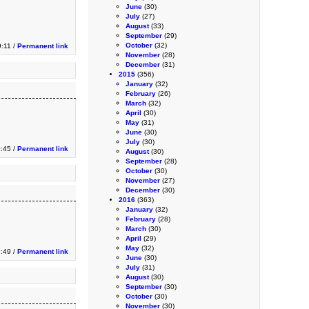
June
(30)
July
(27)
August
(33)
September
(29)
October
(32)
9:11 /
Permanent link
November
(28)
December
(31)
2015
(356)
January
(32)
February
(26)
March
(32)
April
(30)
May
(31)
June
(30)
July
(30)
:45 /
Permanent link
August
(30)
September
(28)
October
(30)
November
(27)
December
(30)
2016
(363)
January
(32)
February
(28)
March
(30)
April
(29)
May
(32)
9:49 /
Permanent link
June
(30)
July
(31)
August
(30)
September
(30)
October
(30)
November
(30)