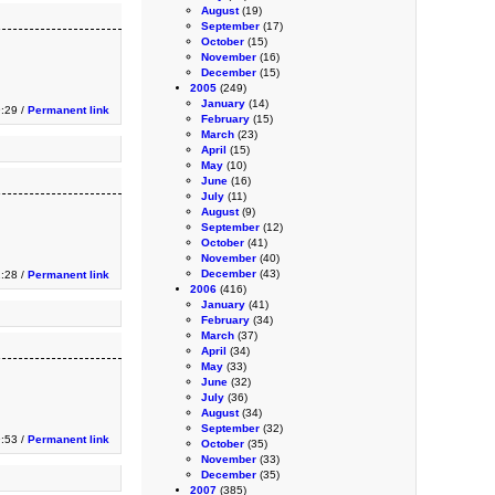
August
(19)
September
(17)
October
(15)
November
(16)
December
(15)
2005
(249)
January
(14)
9:29 /
Permanent link
February
(15)
March
(23)
April
(15)
May
(10)
June
(16)
July
(11)
August
(9)
September
(12)
October
(41)
November
(40)
December
(43)
:28 /
Permanent link
2006
(416)
January
(41)
February
(34)
March
(37)
April
(34)
May
(33)
June
(32)
July
(36)
August
(34)
September
(32)
9:53 /
Permanent link
October
(35)
November
(33)
December
(35)
2007
(385)