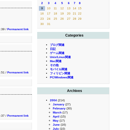
2
3
4
5
6
7
8
9
10
11
12
13
14
15
16
17
18
19
20
21
22
23
24
25
26
27
28
29
30
31
9:39 /
Permanent link
Categories
ブログ関連
日記
ゲーム関連
Unix/Linux関連
Mac関連
その他
モバイル関連
9:51 /
Permanent link
フィリピン関連
PC/Windows関連
Archives
2004
(214)
January
(27)
February
(30)
March
(17)
:37 /
Permanent link
April
(15)
May
(17)
June
(16)
July
(10)