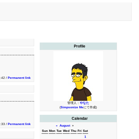
Profile
9:42 /
Permanent link
管理人：
やなた
(
Simpsonize Me
にて作成)
Calendar
9:33 /
Permanent link
«
August
»
Sun
Mon
Tue
Wed
Thu
Fri
Sat
1