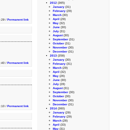
2012
(365)
January
(31)
February
(29)
March
(30)
April
(29)
9:29 /
Permanent link
May
(32)
June
(30)
July
(31)
August
(30)
September
(31)
October
(31)
November
(30)
December
(31)
2013
(358)
January
(30)
9:40 /
Permanent link
February
(31)
March
(29)
April
(32)
May
(26)
June
(30)
July
(28)
August
(31)
September
(30)
October
(30)
November
(30)
December
(31)
0:10 /
Permanent link
2014
(360)
January
(29)
February
(29)
March
(28)
April
(33)
May
(31)