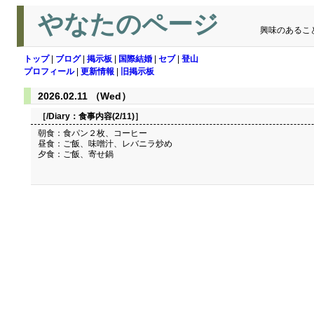
やなたのページ
興味のあるこ
トップ
|
ブログ
|
掲示板
|
国際結婚
|
セブ
|
登山
プロフィール
|
更新情報
|
旧掲示板
2026.02.11 （Wed）
［/Diary：
食事内容(2/11)
］
朝食：食パン２枚、コーヒー
昼食：ご飯、味噌汁、レバニラ炒め
夕食：ご飯、寄せ鍋