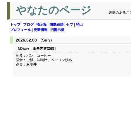
やなたのページ
興味のあるこ
トップ
|
ブログ
|
掲示板
|
国際結婚
|
セブ
|
登山
プロフィール
|
更新情報
|
旧掲示板
2026.02.08 （Sun）
［/Diary：
食事内容(2/8)
］
朝食：パン、コーヒー
昼食：ご飯、味噌汁、ベーコン炒め
夕食：麻婆丼