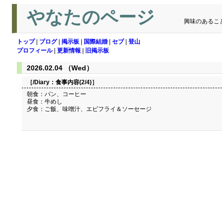
やなたのページ
興味のあるこ
トップ
|
ブログ
|
掲示板
|
国際結婚
|
セブ
|
登山
プロフィール
|
更新情報
|
旧掲示板
2026.02.04 （Wed）
［/Diary：
食事内容(2/4)
］
朝食：パン、コーヒー
昼食：牛めし
夕食：ご飯、味噌汁、エビフライ＆ソーセージ