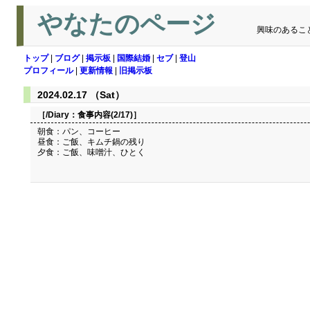
やなたのページ
興味のあるこ
トップ
|
ブログ
|
掲示板
|
国際結婚
|
セブ
|
登山
プロフィール
|
更新情報
|
旧掲示板
2024.02.17 （Sat）
［/Diary：
食事内容(2/17)
］
朝食：パン、コーヒー
昼食：ご飯、キムチ鍋の残り
夕食：ご飯、味噌汁、ひとく