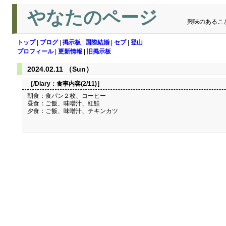
やなたのページ
興味のあるこ
トップ
|
ブログ
|
掲示板
|
国際結婚
|
セブ
|
登山
プロフィール
|
更新情報
|
旧掲示板
2024.02.11 （Sun）
［/Diary：
食事内容(2/11)
］
朝食：食パン２枚、コーヒー
昼食：ご飯、味噌汁、紅鮭
夕食：ご飯、味噌汁、チキンカツ