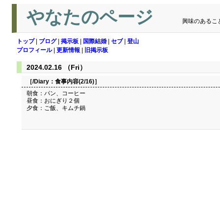
やなたのページ
興味のあるこ
トップ
|
ブログ
|
掲示板
|
国際結婚
|
セブ
|
登山
プロフィール
|
更新情報
|
旧掲示板
2024.02.16 （Fri）
［/Diary：
食事内容(2/16)
］
朝食：パン、コーヒー
昼食：おにぎり２個
夕食：ご飯、キムチ鍋