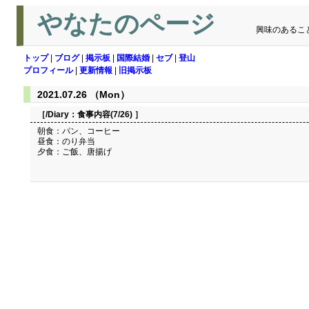
やなたのページ
興味のあるこ
トップ
|
ブログ
|
掲示板
|
国際結婚
|
セブ
|
登山
プロフィール
|
更新情報
|
旧掲示板
2021.07.26 （Mon）
［/Diary：
食事内容(7/26)
］
朝食：パン、コーヒー
昼食：のり弁当
夕食：ご飯、唐揚げ