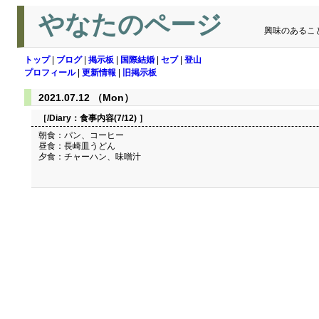
やなたのページ
興味のあるこ
トップ
|
ブログ
|
掲示板
|
国際結婚
|
セブ
|
登山
プロフィール
|
更新情報
|
旧掲示板
2021.07.12 （Mon）
［/Diary：
食事内容(7/12)
］
朝食：パン、コーヒー
昼食：長崎皿うどん
夕食：チャーハン、味噌汁