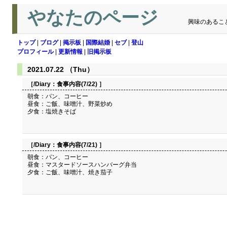
やなたのページ
興味のあるこ
トップ
|
ブログ
|
掲示板
|
国際結婚
|
セブ
|
登山
プロフィール
|
更新情報
|
旧掲示板
2021.07.22 （Thu）
［/Diary：
食事内容(7/22)
］
朝食：パン、コーヒー
昼食：ご飯、味噌汁、野菜炒め
夕食：塩焼きそば
［/Diary：
食事内容(7/21)
］
朝食：パン、コーヒー
昼食：マスタードソースハンバーグ弁当
夕食：ご飯、味噌汁、焼き茄子