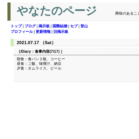
やなたのページ
興味のあるこ
トップ
|
ブログ
|
掲示板
|
国際結婚
|
セブ
|
登山
プロフィール
|
更新情報
|
旧掲示板
2021.07.17 （Sat）
［/Diary：
食事内容(7/17)
］
朝食：食パン２枚、コーヒー
昼食：ご飯、味噌汁、納豆
夕食：オムライス、ビール