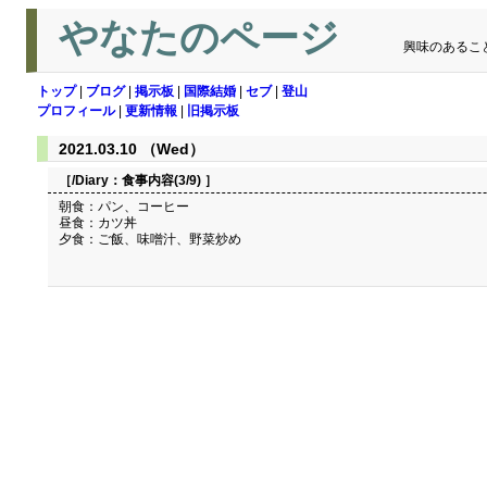
やなたのページ
興味のあるこ
トップ
|
ブログ
|
掲示板
|
国際結婚
|
セブ
|
登山
プロフィール
|
更新情報
|
旧掲示板
2021.03.10 （Wed）
［/Diary：
食事内容(3/9)
］
朝食：パン、コーヒー
昼食：カツ丼
夕食：ご飯、味噌汁、野菜炒め