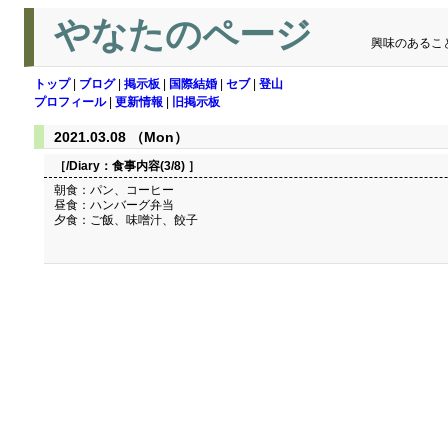
やなたのページ
興味のあるこ
トップ
|
ブログ
|
掲示板
|
国際結婚
|
セブ
|
登山
プロフィール
|
更新情報
|
旧掲示板
2021.03.08 （Mon）
［/Diary：
食事内容(3/8)
］
朝食：パン、コーヒー
昼食：ハンバーグ弁当
夕食：ご飯、味噌汁、餃子