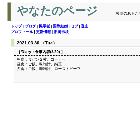
やなたのページ
興味のあるこ
トップ
|
ブログ
|
掲示板
|
国際結婚
|
セブ
|
登山
プロフィール
|
更新情報
|
旧掲示板
2021.03.30 （Tue）
［/Diary：
食事内容(3/30)
］
朝食：食パン２枚、コーヒー
昼食：ご飯、味噌汁、納豆
夕食：ご飯、味噌汁、ローストビーフ