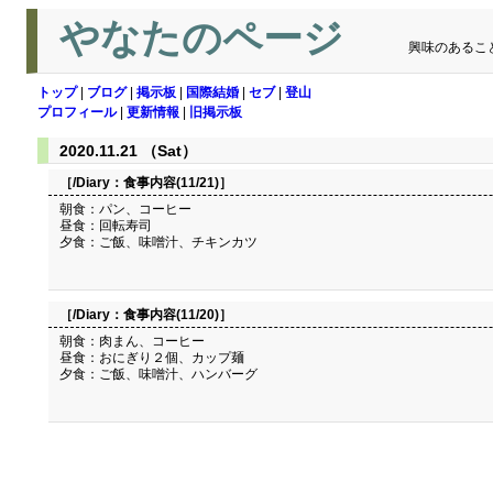
やなたのページ
興味のあるこ
トップ
|
ブログ
|
掲示板
|
国際結婚
|
セブ
|
登山
プロフィール
|
更新情報
|
旧掲示板
2020.11.21 （Sat）
［/Diary：
食事内容(11/21)
］
朝食：パン、コーヒー
昼食：回転寿司
夕食：ご飯、味噌汁、チキンカツ
［/Diary：
食事内容(11/20)
］
朝食：肉まん、コーヒー
昼食：おにぎり２個、カップ麺
夕食：ご飯、味噌汁、ハンバーグ