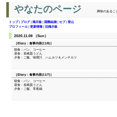
やなたのページ
興味のあるこ
トップ
|
ブログ
|
掲示板
|
国際結婚
|
セブ
|
登山
プロフィール
|
更新情報
|
旧掲示板
2020.11.08 （Sun）
［/Diary：
食事内容(11/8)
］
朝食：パン、コーヒー
昼食：長崎皿うどん
夕食：ご飯、味噌汁、ハムカツ＆メンチカツ
［/Diary：
食事内容(11/7)
］
朝食：パン、コーヒー
昼食：長崎皿うどん
夕食：ご飯、常夜鍋