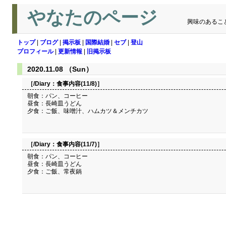
やなたのページ
興味のあるこ
トップ
|
ブログ
|
掲示板
|
国際結婚
|
セブ
|
登山
プロフィール
|
更新情報
|
旧掲示板
2020.11.08 （Sun）
［/Diary：
食事内容(11/8)
］
朝食：パン、コーヒー
昼食：長崎皿うどん
夕食：ご飯、味噌汁、ハムカツ＆メンチカツ
［/Diary：
食事内容(11/7)
］
朝食：パン、コーヒー
昼食：長崎皿うどん
夕食：ご飯、常夜鍋