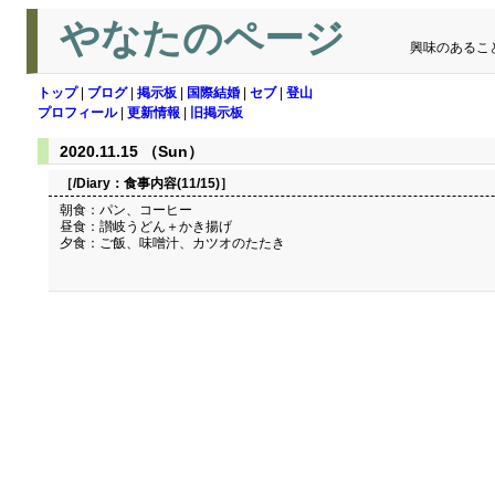
やなたのページ
興味のあるこ
トップ
|
ブログ
|
掲示板
|
国際結婚
|
セブ
|
登山
プロフィール
|
更新情報
|
旧掲示板
2020.11.15 （Sun）
［/Diary：
食事内容(11/15)
］
朝食：パン、コーヒー
昼食：讃岐うどん＋かき揚げ
夕食：ご飯、味噌汁、カツオのたたき