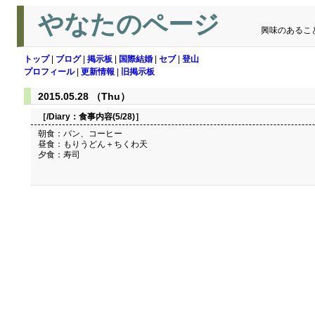
やなたのページ
興味のあるこ
トップ
|
ブログ
|
掲示板
|
国際結婚
|
セブ
|
登山
プロフィール
|
更新情報
|
旧掲示板
2015.05.28 （Thu）
［/Diary：
食事内容(5/28)
］
朝食：パン、コーヒー
昼食：もりうどん＋ちくわ天
夕食：寿司