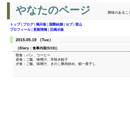
やなたのページ
興味のあるこ
トップ
|
ブログ
|
掲示板
|
国際結婚
|
セブ
|
登山
プロフィール
|
更新情報
|
旧掲示板
2015.05.19 （Tue）
［/Diary：
食事内容(5/19)
］
朝食：パン、コーヒー
昼食：ご飯、味噌汁、辛味水餃子
夕食：ご飯、味噌汁、きのこ豚肉炒め、鯖一夜干し