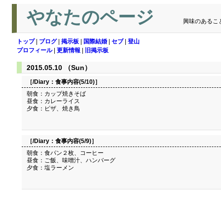
やなたのページ
興味のあるこ
トップ
|
ブログ
|
掲示板
|
国際結婚
|
セブ
|
登山
プロフィール
|
更新情報
|
旧掲示板
2015.05.10 （Sun）
［/Diary：
食事内容(5/10)
］
朝食：カップ焼きそば
昼食：カレーライス
夕食：ピザ、焼き鳥
［/Diary：
食事内容(5/9)
］
朝食：食パン２枚、コーヒー
昼食：ご飯、味噌汁、ハンバーグ
夕食：塩ラーメン