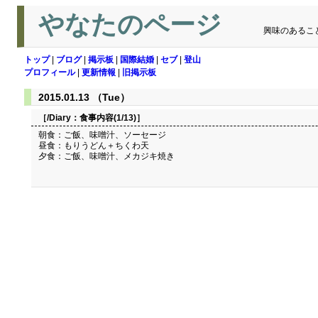
やなたのページ
興味のあるこ
トップ
|
ブログ
|
掲示板
|
国際結婚
|
セブ
|
登山
プロフィール
|
更新情報
|
旧掲示板
2015.01.13 （Tue）
［/Diary：
食事内容(1/13)
］
朝食：ご飯、味噌汁、ソーセージ
昼食：もりうどん＋ちくわ天
夕食：ご飯、味噌汁、メカジキ焼き