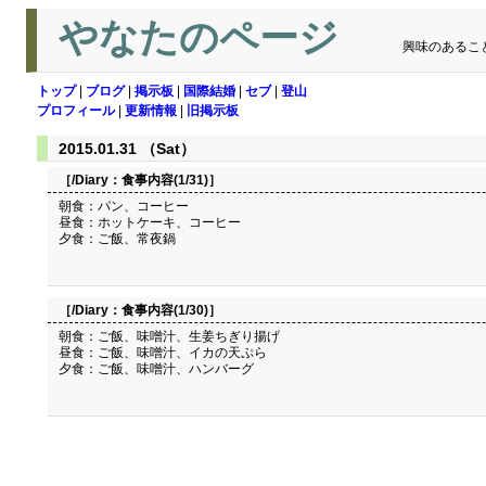
やなたのページ
興味のあるこ
トップ
|
ブログ
|
掲示板
|
国際結婚
|
セブ
|
登山
プロフィール
|
更新情報
|
旧掲示板
2015.01.31 （Sat）
［/Diary：
食事内容(1/31)
］
朝食：パン、コーヒー
昼食：ホットケーキ、コーヒー
夕食：ご飯、常夜鍋
［/Diary：
食事内容(1/30)
］
朝食：ご飯、味噌汁、生姜ちぎり揚げ
昼食：ご飯、味噌汁、イカの天ぷら
夕食：ご飯、味噌汁、ハンバーグ