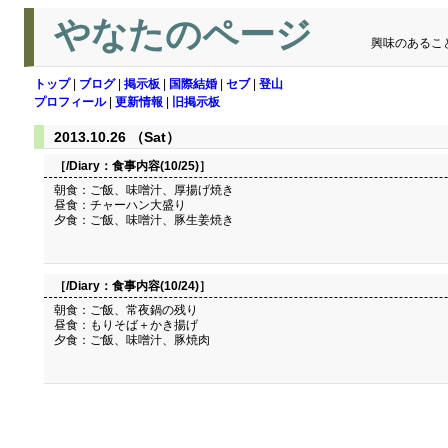
やなたのページ
興味のあるこ
トップ
|
ブログ
|
掲示板
|
国際結婚
|
セブ
|
登山
プロフィール
|
更新情報
|
旧掲示板
2013.10.26 （Sat）
［/Diary：
食事内容(10/25)
］
朝食：ご飯、味噌汁、厚揚げ焼き
昼食：チャーハン大盛り
夕食：ご飯、味噌汁、豚生姜焼き
［/Diary：
食事内容(10/24)
］
朝食：ご飯、常夜鍋の残り
昼食：もりそば＋かき揚げ
夕食：ご飯、味噌汁、豚焼肉