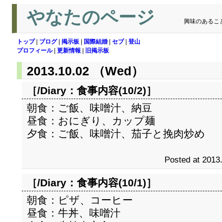
やなたのページ
興味のあるこ
トップ
|
ブログ
|
掲示板
|
国際結婚
|
セブ
|
登山
プロフィール
|
更新情報
|
旧掲示板
2013.10.02 （Wed）
［/Diary：
食事内容(10/2)
］
朝食：ご飯、味噌汁、納豆
昼食：おにぎり、カップ麺
夕食：ご飯、味噌汁、茄子と挽肉炒め
Posted at 2013
［/Diary：
食事内容(10/1)
］
朝食：ピザ、コーヒー
昼食：牛丼、味噌汁