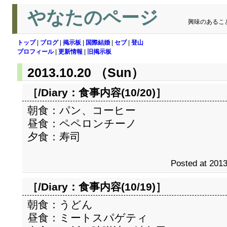
やなたのページ
興味のあるこ
トップ
|
ブログ
|
掲示板
|
国際結婚
|
セブ
|
登山
プロフィール
|
更新情報
|
旧掲示板
2013.10.20 （Sun）
［/Diary：
食事内容(10/20)
］
朝食：パン、コーヒー
昼食：ペペロンチーノ
夕食：寿司
Posted at 2013
［/Diary：
食事内容(10/19)
］
朝食：うどん
昼食：ミートスパゲティ