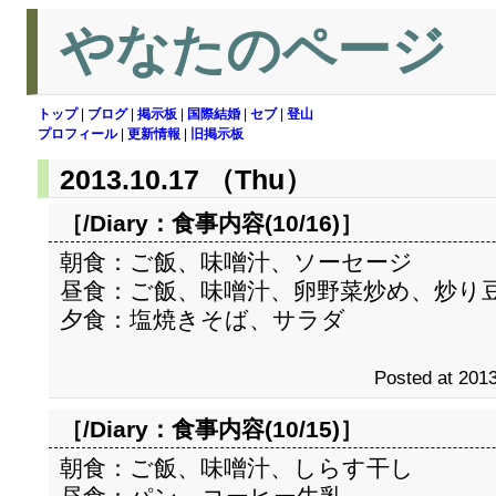
やなたのページ
トップ
|
ブログ
|
掲示板
|
国際結婚
|
セブ
|
登山
プロフィール
|
更新情報
|
旧掲示板
2013.10.17 （Thu）
［/Diary：
食事内容(10/16)
］
朝食：ご飯、味噌汁、ソーセージ
昼食：ご飯、味噌汁、卵野菜炒め、炒り
夕食：塩焼きそば、サラダ
Posted at 2013
［/Diary：
食事内容(10/15)
］
朝食：ご飯、味噌汁、しらす干し