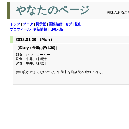
やなたのページ
興味のあるこ
トップ
|
ブログ
|
掲示板
|
国際結婚
|
セブ
|
登山
プロフィール
|
更新情報
|
旧掲示板
2012.01.30 （Mon）
［/Diary：
食事内容(1/30)
］
朝食：パン、コーヒー
昼食：牛丼、味噌汁
夕食：牛丼、味噌汁
妻の咳が止まらないので、午前中を鶏病院へ連れて行く。