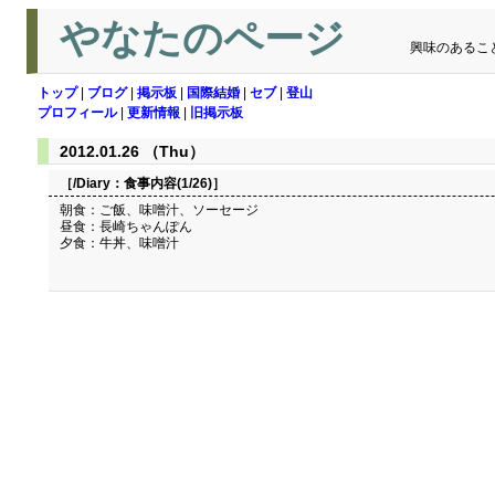
やなたのページ
興味のあるこ
トップ
|
ブログ
|
掲示板
|
国際結婚
|
セブ
|
登山
プロフィール
|
更新情報
|
旧掲示板
2012.01.26 （Thu）
［/Diary：
食事内容(1/26)
］
朝食：ご飯、味噌汁、ソーセージ
昼食：長崎ちゃんぽん
夕食：牛丼、味噌汁