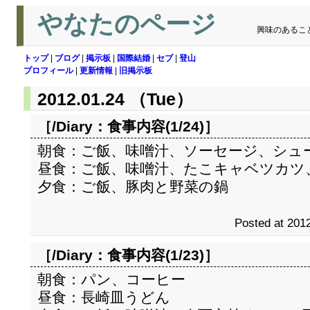
やなたのページ
興味のあるこ
トップ
|
ブログ
|
掲示板
|
国際結婚
|
セブ
|
登山
プロフィール
|
更新情報
|
旧掲示板
2012.01.24 （Tue）
［/Diary：
食事内容(1/24)
］
朝食：ご飯、味噌汁、ソーセージ、シュ
昼食：ご飯、味噌汁、たこキャベツカツ
夕食：ご飯、豚肉と野菜の鍋
Posted at 2012
［/Diary：
食事内容(1/23)
］
朝食：パン、コーヒー
昼食：長崎皿うどん